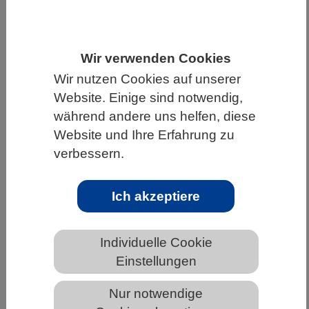
HOME
UNTER DEM DACH DES VBIO
LANDESVERBÄNDE
SAARLAND
Wir verwenden Cookies
NEWS AUS DEM SAARLAND
Wir nutzen Cookies auf unserer
Website. Einige sind notwendig,
während andere uns helfen, diese
Website und Ihre Erfahrung zu
Wie eine flexible Proteindomäne
Gentranskription und RNA-
verbessern.
Verarbeitung verknüpft
Ich akzeptiere
Individuelle Cookie
Einstellungen
Nur notwendige