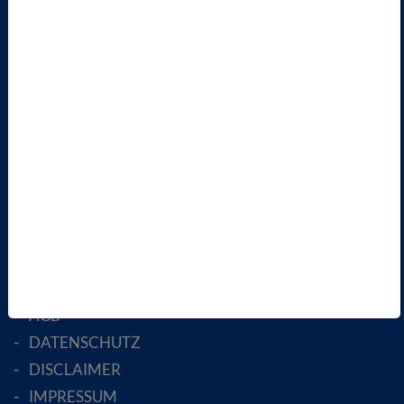
VBIO
ÜBER UNS
LANDESVERBÄNDE
FACHGESELLSCHAFTEN
AKTIV WERDEN!
MITGLIED WERDEN
ENGLISH PAGES
RECHTLICHES
SATZUNG
AGB
DATENSCHUTZ
DISCLAIMER
IMPRESSUM