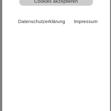
Cookies akzeptieren
Datenschutzerklärung
Impressum
Konfokale Mikroskopie-Aufnahmen (Ausschnitt)
lebender HeLa-Zellen (Gebärmutterhals-krebszellen),
die einzelne TFIID-Untereinheiten als GFP-Fusionen
exprimieren. Weiße Pfeil-spitzen kennzeichnen Cluster,
die nuklearen Speckles ähneln. Quelle: Open Access-
Publikation, Cell Reports, 2025
Einen Mechanismus, der neue Einblicke in die
molekulare Steuerung der Genregulation
ermöglicht, wurde jetzt von einem Team von
Forschenden der Universität Freiburg entdeckt.
In einer neuen Studie, veröffentlicht in Cell