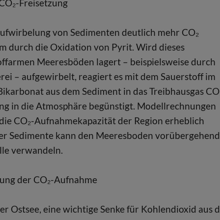
e CO₂-Freisetzung
e Aufwirbelung von Sedimenten deutlich mehr CO₂
m durch die Oxidation von Pyrit. Wird dieses
toffarmen Meeresböden lagert – beispielsweise durch
ei – aufgewirbelt, reagiert es mit dem Sauerstoff im
 Bikarbonat aus dem Sediment in das Treibhausgas CO
ng in die Atmosphäre begünstigt. Modellrechnungen
e die CO₂-Aufnahmekapazität der Region erheblich
 der Sedimente kann den Meeresboden vorübergehend
lle verwandeln.
ltung der CO₂-Aufnahme
der Ostsee, eine wichtige Senke für Kohlendioxid aus 