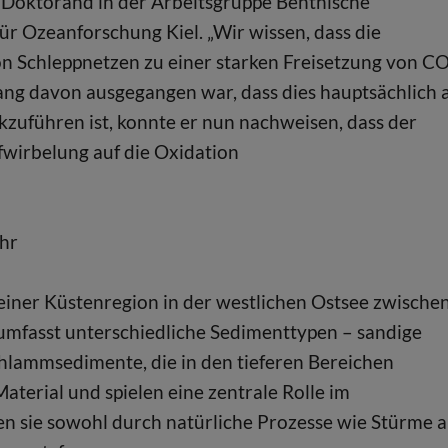
 Doktorand in der Arbeitsgruppe Benthische
Ozeanforschung Kiel. „Wir wissen, dass die
n Schleppnetzen zu einer starken Freisetzung von C
ang davon ausgegangen war, dass dies hauptsächlich 
zuführen ist, konnte er nun nachweisen, dass der
fwirbelung auf die Oxidation
ahr
 einer Küstenregion in der westlichen Ostsee zwische
umfasst unterschiedliche Sedimenttypen – sandige
hlammsedimente, die in den tieferen Bereichen
aterial und spielen eine zentrale Rolle im
en sie sowohl durch natürliche Prozesse wie Stürme a