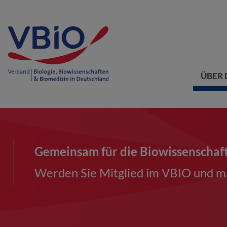
ÜBER 
Gemeinsam für die Biowissenschaf
Werden Sie Mitglied im VBIO und ma