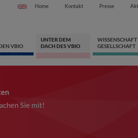
Home
Kontakt
Presse
Akt
Springe direkt zu:
Zum Hauptinhalt spri
Zur Hauptnavigation s
Zur Footer-Navigation
UNTER DEM
WISSENSCHAFT
DEN VBIO
DACH DES VBIO
GESELLSCHAFT
ten
chen Sie mit!