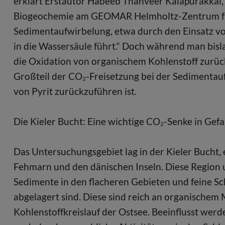
erklärt Erstautor Habeeb Thanveer Kalapurakkal,
Biogeochemie am GEOMAR Helmholtz-Zentrum für 
Sedimentaufwirbelung, etwa durch den Einsatz vo
in die Wassersäule führt.“ Doch während man bisl
die Oxidation von organischem Kohlenstoff zurück
Großteil der CO₂-Freisetzung bei der Sedimentau
von Pyrit zurückzuführen ist.
Die Kieler Bucht: Eine wichtige CO₂-Senke in Gef
Das Untersuchungsgebiet lag in der Kieler Bucht,
Fehmarn und den dänischen Inseln. Diese Region 
Sedimente in den flacheren Gebieten und feine Sc
abgelagert sind. Diese sind reich an organischem M
Kohlenstoffkreislauf der Ostsee. Beeinflusst werd