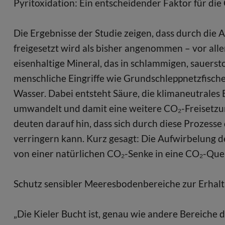
Pyritoxidation: Ein entscheidender Faktor für di
Die Ergebnisse der Studie zeigen, dass durch di
freigesetzt wird als bisher angenommen – vor alle
eisenhaltige Mineral, das in schlammigen, sauers
menschliche Eingriffe wie Grundschleppnetzfischer
Wasser. Dabei entsteht Säure, die klimaneutrales
umwandelt und damit eine weitere CO₂-Freisetzu
deuten darauf hin, dass sich durch diese Prozess
verringern kann. Kurz gesagt: Die Aufwirbelung
von einer natürlichen CO₂-Senke in eine CO₂-Que
Schutz sensibler Meeresbodenbereiche zur Erha
„Die Kieler Bucht ist, genau wie andere Bereiche 