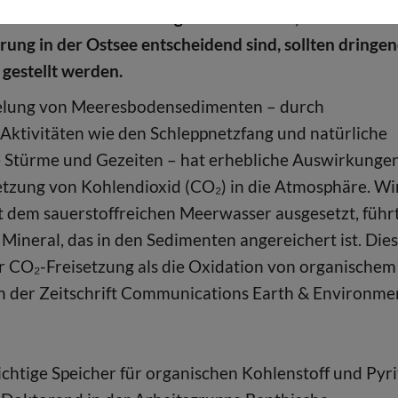
ereiche mit feinkörnigen Sedimenten, die für die
ung in der Ostsee entscheidend sind, sollten dringe
 gestellt werden.
elung von Meeresbodensedimenten – durch
Aktivitäten wie den Schleppnetzfang und natürliche
e Stürme und Gezeiten – hat erhebliche Auswirkunge
setzung von Kohlendioxid (CO₂) in die Atmosphäre. Wi
 dem sauerstoffreichen Meerwasser ausgesetzt, führ
 Mineral, das in den Sedimenten angereichert ist. Die
er CO₂-Freisetzung als die Oxidation von organischem
t in der Zeitschrift Communications Earth & Environme
htige Speicher für organischen Kohlenstoff und Pyrit