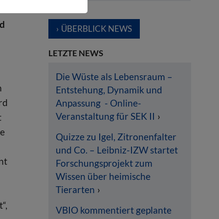
nd
ÜBERBLICK NEWS
LETZTE NEWS
Die Wüste als Lebensraum –
n
Entstehung, Dynamik und
rd
Anpassung - Online-
Veranstaltung für SEK II
t
se
Quizze zu Igel, Zitronenfalter
und Co. – Leibniz-IZW startet
nt
Forschungsprojekt zum
Wissen über heimische
Tierarten
“,
VBIO kommentiert geplante