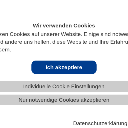
Wir verwenden Cookies
ÄNDE
SAARLAND
NEWS AUS DEM SAARLAND
zen Cookies auf unserer Website. Einige sind notwe
 andere uns helfen, diese Website und Ihre Erfahr
sern.
etzfang verringert CO2-Aufnahme
Ich akzeptiere
pnetze über den Meeresgrund gezogen werden,
Sediment auf. Dabei wird nicht nur organischer
Individuelle Cookie Einstellungen
wieder freigesetzt, sondern auch die Oxidation von
rkt, was zu einer zusätzlichen Freisetzung von
Nur notwendige Cookies akzeptieren
 (CO₂) führt. Zu diesem Ergebnis kommt eine Studie 
 anhand von Sedimentproben aus der Kieler Bucht d
Datenschutzerklärung
n Folgen untersucht hat. Ihr Fazit: Besonders