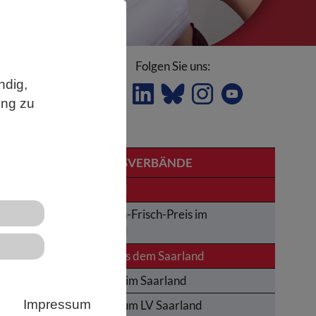
Folgen Sie uns:
ndig,
ung zu
LANDESVERBÄNDE
Saarland
Karl-von-Frisch-Preis im
Saarland
News aus dem Saarland
des
Termine im Saarland
ie
Impressum
Impressum LV Saarland