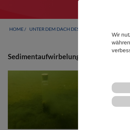
HOME
UNTER DEM DACH DES VBIO
LANDESVERB
Wir nut
während
verbes
Sedimentaufwirbelung durch Schleppn
Wenn Schlep
wirbeln sie 
Kohlenstoff 
Pyrit verstä
Kohlendioxid
GEOMAR, die
geochemische