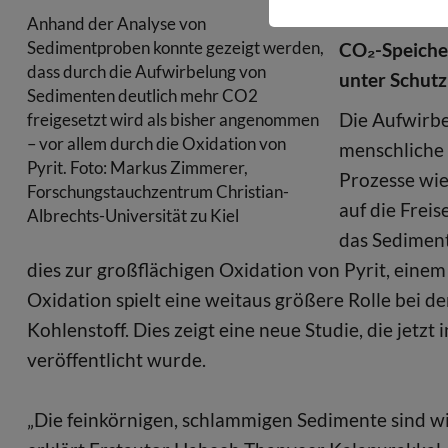
Meeresbodenb
Anhand der Analyse von
Sedimentproben konnte gezeigt werden,
CO₂-Speicher
dass durch die Aufwirbelung von
unter Schutz
Sedimenten deutlich mehr CO2
Die Aufwirb
freigesetzt wird als bisher angenommen
– vor allem durch die Oxidation von
menschliche 
Pyrit. Foto: Markus Zimmerer,
Prozesse wi
Forschungstauchzentrum Christian-
auf die Frei
Albrechts-Universität zu Kiel
das Sediment
dies zur großflächigen Oxidation von Pyrit, einem
Oxidation spielt eine weitaus größere Rolle bei d
Kohlenstoff. Dies zeigt eine neue Studie, die jetz
veröffentlicht wurde.
„Die feinkörnigen, schlammigen Sedimente sind wic