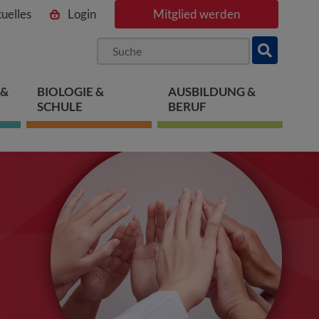
uelles
Login
Mitglied werden
ngen
pringen
 springen
 &
BIOLOGIE &
AUSBILDUNG &
SCHULE
BERUF