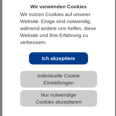
Wir verwenden Cookies
HOME
UNTER DEM DACH DES VBIO
Wir nutzen Cookies auf unserer
LANDESVERBÄNDE
SAARLAND
Website. Einige sind notwendig,
NEWS AUS DEM SAARLAND
während andere uns helfen, diese
Website und Ihre Erfahrung zu
verbessern.
Maßgeschneidert düngen
Ich akzeptiere
Individuelle Cookie
Einstellungen
Nur notwendige
Cookies akzeptieren