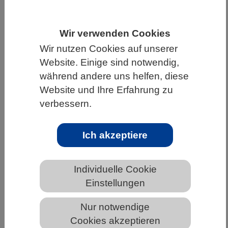
HOME
UNTER DEM DACH DES VBIO
Wir verwenden Cookies
LANDESVERBÄNDE
SAARLAND
Wir nutzen Cookies auf unserer
NEWS AUS DEM SAARLAND
Website. Einige sind notwendig,
während andere uns helfen, diese
Website und Ihre Erfahrung zu
Wie Sauerstoffmangel
verbessern.
Stoffwechselprozesse im Meer
verändert
Ich akzeptiere
Individuelle Cookie
Einstellungen
Nur notwendige
Cookies akzeptieren