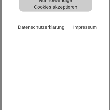
Nur notwendige
Cookies akzeptieren
Mitglieder des NABU Regionalverbandes „Mittleres
Mecklenburg“ e.V. bei der Datenerhebung am DINA-
Datenschutzerklärung
Impressum
Standort Riedensee NABU/Sebastian Hennigs
Das Insektensterben schreitet auch in deutschen
Naturschutzgebieten voran. Ein Grund dafür ist
die Intensivierung der Landwirtschaft. In einer
Studie, die jetzt in der Zeitschrift „Biodiversity
and Conservation“ erschienen ist, zeigt ein
Autorenteam um die Biodiversitätsforscher
Florian Dirk Schneider vom ISOE – Institut für
sozial-ökologische Forschung und Sebastian
Köthe vom NABU – Naturschutzbund
Deutschland, dass auch außerhalb von