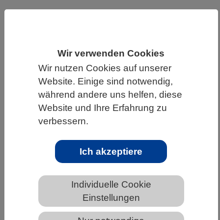
HOME
UNTER DEM DACH DES VBIO
LANDESVERBÄNDE
SAARLAND
NEWS AUS DEM SAARLAND
Wir verwenden Cookies
Wir nutzen Cookies auf unserer
Website. Einige sind notwendig,
während andere uns helfen, diese
DINA-Studie weist Verlust der
Website und Ihre Erfahrung zu
Insektenvielfalt in
verbessern.
Naturschutzgebieten durch
umliegende Ackerflächen nach
Ich akzeptiere
Individuelle Cookie
Einstellungen