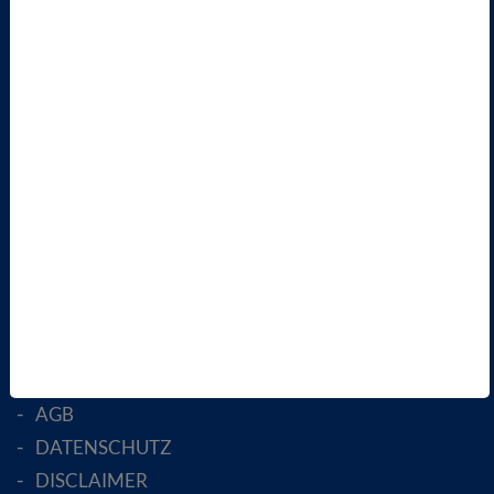
TERMINE
VBIO
ÜBER UNS
LANDESVERBÄNDE
FACHGESELLSCHAFTEN
AKTIV WERDEN!
MITGLIED WERDEN
ENGLISH PAGES
RECHTLICHES
SATZUNG
AGB
DATENSCHUTZ
DISCLAIMER