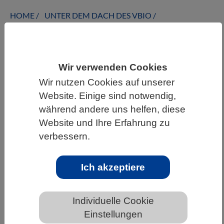
HOME
UNTER DEM DACH DES VBIO
LANDESVERBÄNDE
SAARLAND
NEWS AUS DEM SAARLAND
Wir verwenden Cookies
Wir nutzen Cookies auf unserer
Website. Einige sind notwendig,
Frankfurter Erklärung: Gemeinsam für
während andere uns helfen, diese
die biologische Vielfalt
Website und Ihre Erfahrung zu
verbessern.
Ich akzeptiere
Individuelle Cookie
Einstellungen