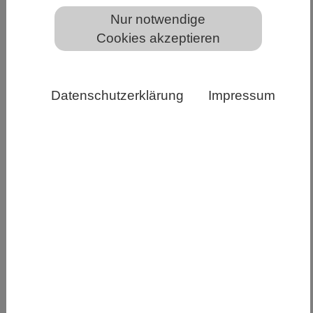
Nur notwendige
Cookies akzeptieren
PixabayCC0
Vor Beginn der CBD COP15 in Montreal fordert
Datenschutzerklärung
Impressum
ein Bündnis deutscher Wissenschafts- und
Nichtregierungsorganisationen in seiner
„Frankfurter Erklärung“ (
https://frankfurter-
erklaerung.eu
), das Wirtschaften gegen die Natur
zu beenden. Die Organisationen stellen in ihrem
Positionspapier Forderungen an die
Bundesregierung und die Europäische Union für
ein Gelingen des Weltnaturgipfels. Gleichzeitig
machen sie konkrete Vorschläge, um eine
naturverträgliche Wirtschaft zum Standard zu
machen. Dabei bieten sie ihre Expertise zur
Lösung der dringendsten Herausforderung der