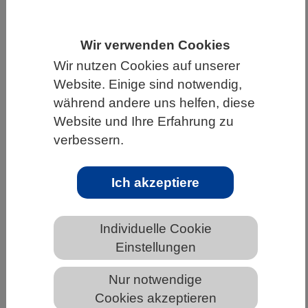
HOME
UNTER DEM DACH DES VBIO
Wir verwenden Cookies
LANDESVERBÄNDE
RHEINLAND-PFALZ
Wir nutzen Cookies auf unserer
NEWS AUS RHEINLAND-PFALZ
Website. Einige sind notwendig,
während andere uns helfen, diese
Website und Ihre Erfahrung zu
Innovationspreis der BioRegionen
verbessern.
Deutschlands 2026: Projekte aus
Braunschweig, Frankfurt und
Ich akzeptiere
Würzburg ausgezeichnet
Individuelle Cookie
Einstellungen
Nur notwendige
Cookies akzeptieren