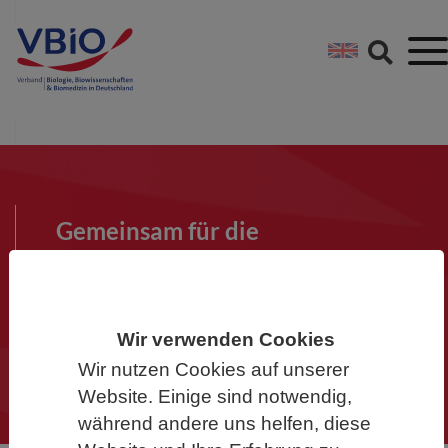
Springe direkt zu:
Zum Hauptinhalt spri
Zur Footer-Navigation
Gemeinsam für die
Biowissenschaften
Werden Sie Mitglied im VBIO und
machen Sie mit!
Wir verwenden Cookies
Wir nutzen Cookies auf unserer
Website. Einige sind notwendig,
während andere uns helfen, diese