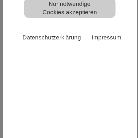
Nur notwendige
Cookies akzeptieren
Ein Schwarm Schwefelmollys Quelle: Juliane Lukas
Datenschutzerklärung
Impressum
In den Schwefelquellen Südmexikos leben riesige
Fischschwärme. Die Schwefelmollys schwimmen
wegen des Sauerstoffs direkt unter der
Wasseroberfläche, das macht sie anfällig für
Vogelangriffe. Sie schützen sich mithilfe
spektakulärer La-Ola-Wellen. Eine aktuelle
Studie zeigt: Auch die Vögel passen sich an. Die
Fische wiederum scheinen mit einer Form des
„Schwarmgedächtnisses” zu reagieren. Ein
einzigartiges Beispiel dafür, dass Tiere
Informationen vergangener Ereignisse nicht nur
individuell, sondern vorübergehend auch in den