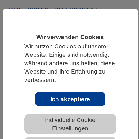
HOME
UNTER DEM DACH DES VBIO
LANDESVERBÄNDE
RHEINLAND-PFALZ
NEWS AUS RHEINLAND-PFALZ
Wir verwenden Cookies
Wir nutzen Cookies auf unserer
Website. Einige sind notwendig,
Der Schwarm hat ein Gedächtnis - Wie
während andere uns helfen, diese
Fische und Vögel sich gegenseitig
Website und Ihre Erfahrung zu
austricksen
verbessern.
Ich akzeptiere
Individuelle Cookie
Einstellungen