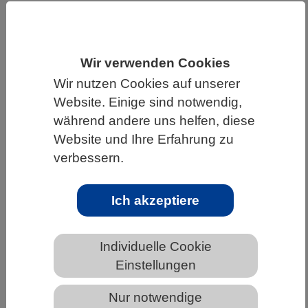
HOME
UNTER DEM DACH DES VBIO
LANDESVERBÄNDE
RHEINLAND-PFALZ
Wir verwenden Cookies
NEWS AUS RHEINLAND-PFALZ
Wir nutzen Cookies auf unserer
Website. Einige sind notwendig,
während andere uns helfen, diese
Wie Reifenabrieb Gewässer
Website und Ihre Erfahrung zu
verschmutzt und Tiere gefährdet
verbessern.
Ich akzeptiere
Individuelle Cookie
Einstellungen
Nur notwendige