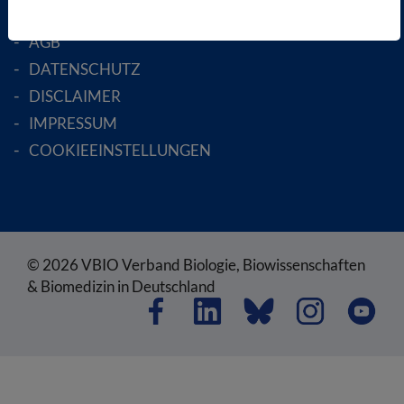
SATZUNG
AGB
DATENSCHUTZ
DISCLAIMER
IMPRESSUM
COOKIEEINSTELLUNGEN
© 2026 VBIO Verband Biologie, Biowissenschaften
& Biomedizin in Deutschland