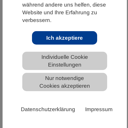
während andere uns helfen, diese
HOME
UNTER DEM DACH DES VBIO
Website und Ihre Erfahrung zu
LANDESVERBÄNDE
RHEINLAND-PFALZ
verbessern.
NEWS AUS RHEINLAND-PFALZ
Ich akzeptiere
Summerschool: From Target to Market
Individuelle Cookie
– Arzneimittelentwicklung komplett,
Einstellungen
kompakt und kompetent
Nur notwendige
Cookies akzeptieren
Datenschutzerklärung
Impressum