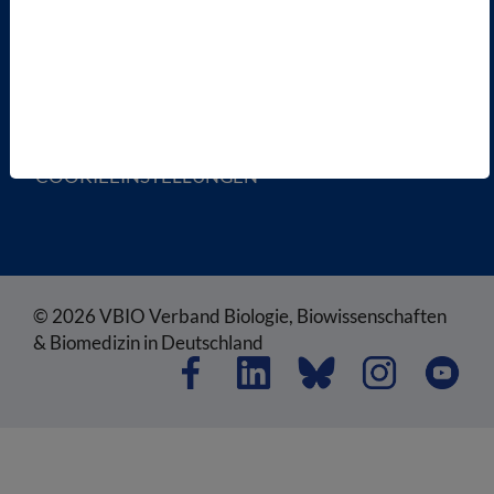
SATZUNG
AGB
DATENSCHUTZ
DISCLAIMER
IMPRESSUM
COOKIEEINSTELLUNGEN
© 2026 VBIO Verband Biologie, Biowissenschaften
& Biomedizin in Deutschland