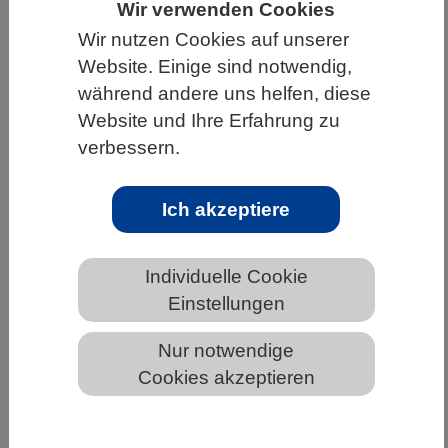
Wir verwenden Cookies
HOME
UNTER DEM DACH DES VBIO
Wir nutzen Cookies auf unserer
Website. Einige sind notwendig,
LANDESVERBÄNDE
RHEINLAND-PFALZ
während andere uns helfen, diese
NEWS AUS RHEINLAND-PFALZ
Website und Ihre Erfahrung zu
verbessern.
Aus der Forschung in die Schule
Ich akzeptiere
Individuelle Cookie
Einstellungen
Nur notwendige
Cookies akzeptieren
max-wissen steht jetzt auf allen mobilen Endgeräten