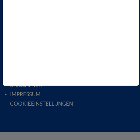
FACHGESELLSCHAFTEN
AKTIV WERDEN!
MITGLIED WERDEN
ENGLISH PAGES
RECHTLICHES
SATZUNG
AGB
DATENSCHUTZ
DISCLAIMER
IMPRESSUM
COOKIEEINSTELLUNGEN