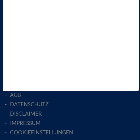
VBIO
ÜBER UNS
LANDESVERBÄNDE
FACHGESELLSCHAFTEN
AKTIV WERDEN!
MITGLIED WERDEN
ENGLISH PAGES
RECHTLICHES
SATZUNG
AGB
DATENSCHUTZ
DISCLAIMER
IMPRESSUM
COOKIEEINSTELLUNGEN