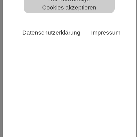
Cookies akzeptieren
Salbeiblättriges Alangium (Alangium salviifolium) und
die Brechwurzel Carapichea ipecacuanha. Beide
Datenschutzerklärung
Impressum
Pflanzen produzieren unabhängig voneinander die
gleichen Substanzen: Ipecacuanha-Alkaloide, die von
medizinischem Interesse sind. © Maite Colinas, Max-
Planck-Institut für chemische Ökologie
Die Aufklärung des Biosynthesewegs der
Ipecacuanha-Alkaloide zeigt, wie zwei entfernt
verwandte Pflanzenarten unabhängig
voneinander die gleiche Substanz entwickeln
konnten.
Pflanzen produzieren eine enorme Fülle von
Naturstoffen. Viele pflanzliche Naturstoffe sind