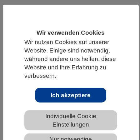
HOME
UNTER DEM DACH DES VBIO
LANDESVERBÄNDE
RHEINLAND-PFALZ
Wir verwenden Cookies
NEWS AUS RHEINLAND-PFALZ
Wir nutzen Cookies auf unserer
Website. Einige sind notwendig,
während andere uns helfen, diese
Zwei Pflanzenarten erfinden die
Website und Ihre Erfahrung zu
gleiche chemisch komplexe und
verbessern.
medizinisch interessante Substanz
Ich akzeptiere
Individuelle Cookie
Einstellungen
Nur notwendige