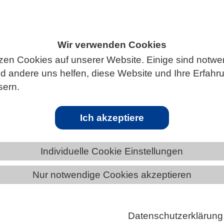
Wir verwenden Cookies
ÄNDE
RHEINLAND-PFALZ
NEWS AUS RHEINLAND-PFALZ
zen Cookies auf unserer Website. Einige sind notwe
 andere uns helfen, diese Website und Ihre Erfahr
sern.
gemeinsam bestimmen, wie Tiere leben
Ich akzeptiere
e“ Individuen in der Natur — also solche, die eher
ehen — zwangsläufig schneller und sterben früher? Ei
Individuelle Cookie Einstellungen
n Ecology and Evolution zeigt, dass es so einfach nich
ammenhang zwischen Risikobereitschaft und
Nur notwendige Cookies akzeptieren
e hängt stark von der Umwelt ab.
schen zeigen auch viele Tiere konsistente
Datenschutzerklärung
terschiede. Manche Individuen sind durchgängig