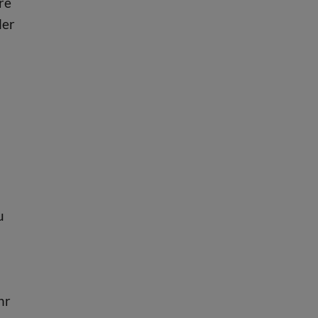
re
ler
u
hr