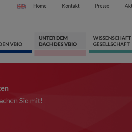
Home
Kontakt
Presse
Akt
Springe direkt zu:
Zum Hauptinhalt spri
Zur Hauptnavigation s
Zur Footer-Navigation
UNTER DEM
WISSENSCHAFT
DEN VBIO
DACH DES VBIO
GESELLSCHAFT
ten
chen Sie mit!