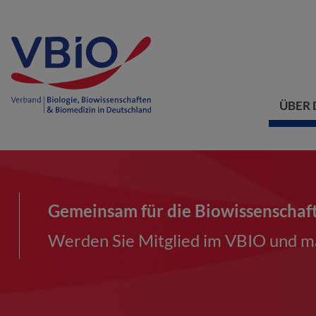
ÜBER 
Gemeinsam für die Biowissenschaf
Werden Sie Mitglied im VBIO und ma