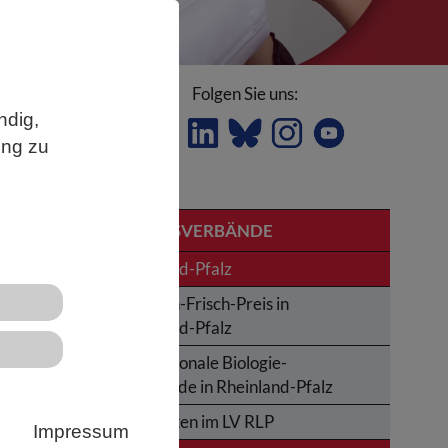
Folgen Sie uns:
ndig,
ung zu
LANDESVERBÄNDE
Rheinland-Pfalz
ne
Karl-von-Frisch-Preis in
t
Rheinland-Pfalz
Internationale Biologie-
Olympiade in Rheinland-Pfalz
Aktivitäten im LV RLP
Impressum