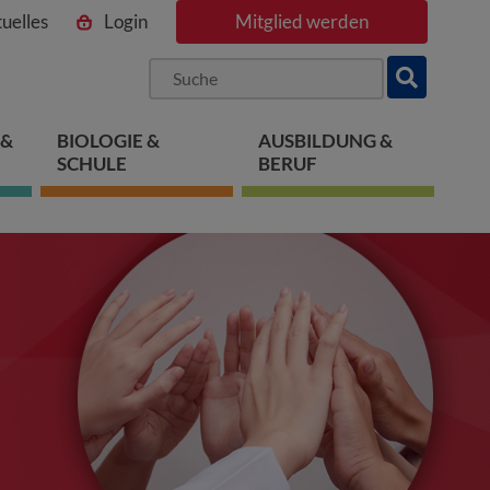
uelles
Login
Mitglied werden
ngen
pringen
 springen
 &
BIOLOGIE &
AUSBILDUNG &
SCHULE
BERUF