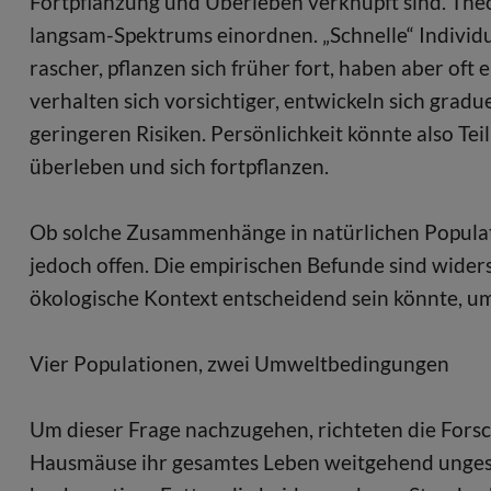
Fortpflanzung und Überleben verknüpft sind. Theor
langsam-Spektrums einordnen. „Schnelle“ Individ
rascher, pflanzen sich früher fort, haben aber of
verhalten sich vorsichtiger, entwickeln sich gradu
geringeren Risiken. Persönlichkeit könnte also Te
überleben und sich fortpflanzen.
Ob solche Zusammenhänge in natürlichen Populatio
jedoch offen. Die empirischen Befunde sind wider
ökologische Kontext entscheidend sein könnte, um
Vier Populationen, zwei Umweltbedingungen
Um dieser Frage nachzugehen, richteten die Forsc
Hausmäuse ihr gesamtes Leben weitgehend ungest