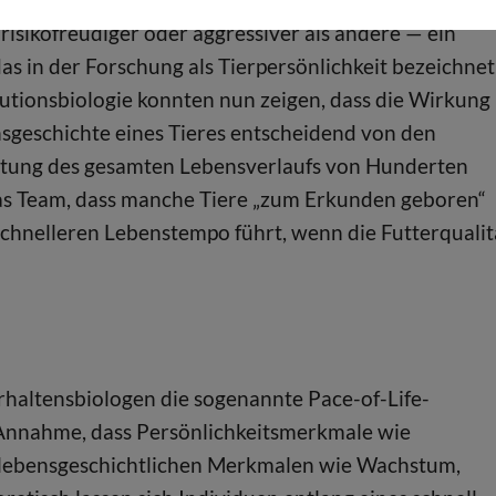
 risikofreudiger oder aggressiver als andere — ein
s in der Forschung als Tierpersönlichkeit bezeichnet
utionsbiologie konnten nun zeigen, dass die Wirkung
nsgeschichte eines Tieres entscheidend von den
tung des gesamten Lebensverlaufs von Hunderten
s Team, dass manche Tiere „zum Erkunden geboren“
schnelleren Lebenstempo führt, wenn die Futterqualit
rhaltensbiologen die sogenannte Pace-of-Life-
Annahme, dass Persönlichkeitsmerkmale wie
t lebensgeschichtlichen Merkmalen wie Wachstum,