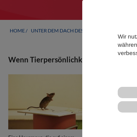
HOME
UNTER DEM DACH DES VBIO
LANDESVERB
Wir nut
während
verbes
Wenn Tierpersönlichkeit und Umwelt 
Leben „mutig
Risiken eing
neue Studie i
ist: Der Zus
Lebensspann
Wie beim Men
Verhaltensun