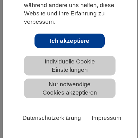
während andere uns helfen, diese
HOME
UNTER DEM DACH DES VBIO
Website und Ihre Erfahrung zu
LANDESVERBÄNDE
RHEINLAND-PFALZ
verbessern.
NEWS AUS RHEINLAND-PFALZ
Ich akzeptiere
Hochschullehrernachwuchspreise für
Individuelle Cookie
Biotechnologie, Technische Chemie
Einstellungen
und Verfahrenstechnik
Nur notwendige
ausgeschrieben
Cookies akzeptieren
Datenschutzerklärung
Impressum