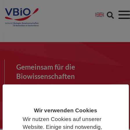
Springe direkt zu:
Zum Hauptinhalt spri
Zur Footer-Navigation
Gemeinsam für die
Biowissenschaften
Werden Sie Mitglied im VBIO und
machen Sie mit!
Wir verwenden Cookies
Wir nutzen Cookies auf unserer
Website. Einige sind notwendig,