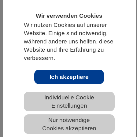
HOME
UNTER DEM DACH DES VBIO
Wir verwenden Cookies
LANDESVERBÄNDE
RHEINLAND-PFALZ
Wir nutzen Cookies auf unserer
NEWS AUS RHEINLAND-PFALZ
Website. Einige sind notwendig,
während andere uns helfen, diese
Website und Ihre Erfahrung zu
verbessern.
Amazonas-Regenwald reagiert auf El-
Niño-Dürre mit neuen chemischen
Schutzstoffen
Ich akzeptiere
Individuelle Cookie
Einstellungen
Nur notwendige
Cookies akzeptieren