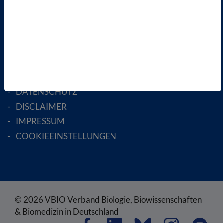
MITGLIED WERDEN
ENGLISH PAGES
RECHTLICHES
SATZUNG
AGB
DATENSCHUTZ
DISCLAIMER
IMPRESSUM
COOKIEEINSTELLUNGEN
© 2026 VBIO Verband Biologie, Biowissenschaften
& Biomedizin in Deutschland