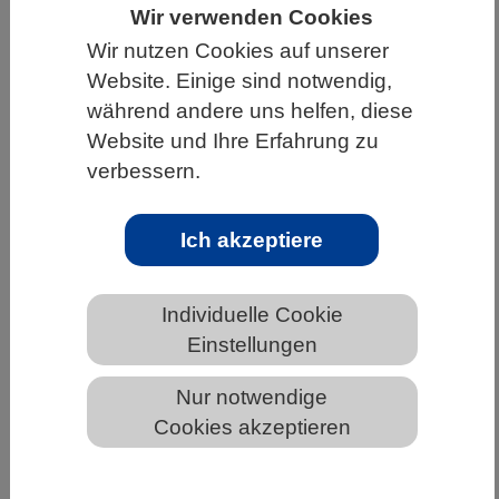
Wir verwenden Cookies
HOME
UNTER DEM DACH DES VBIO
Wir nutzen Cookies auf unserer
LANDESVERBÄNDE
RHEINLAND-PFALZ
Website. Einige sind notwendig,
während andere uns helfen, diese
NEWS AUS RHEINLAND-PFALZ
Website und Ihre Erfahrung zu
verbessern.
Zwei Seiten desselben Fossils: die
Ich akzeptiere
Geschichte einer kleinen baum-
bewohnenden Echse aus der Jurazeit
Individuelle Cookie
Einstellungen
Nur notwendige
Cookies akzeptieren