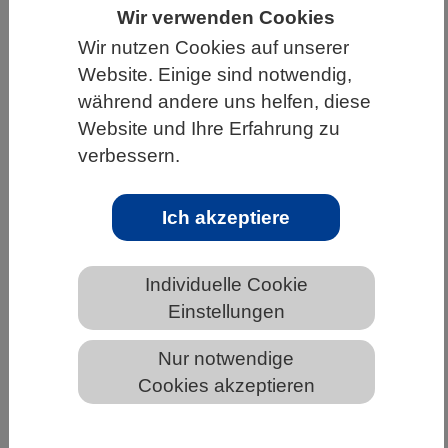
Wir verwenden Cookies
HOME
UNTER DEM DACH DES VBIO
Wir nutzen Cookies auf unserer
LANDESVERBÄNDE
RHEINLAND-PFALZ
Website. Einige sind notwendig,
während andere uns helfen, diese
NEWS AUS RHEINLAND-PFALZ
Website und Ihre Erfahrung zu
verbessern.
Stressbelastung während der frühen
Ich akzeptiere
Schwangerschaft beeinflusst den
Nachwuchs bis ins Erwachsenenalter
Individuelle Cookie
Einstellungen
Nur notwendige
Cookies akzeptieren