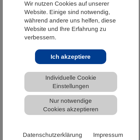
Wir nutzen Cookies auf unserer
HOME
UNTER DEM DACH DES VBIO
Website. Einige sind notwendig,
während andere uns helfen, diese
LANDESVERBÄNDE
RHEINLAND-PFALZ
Website und Ihre Erfahrung zu
NEWS AUS RHEINLAND-PFALZ
verbessern.
Ich akzeptiere
Wie Vielzelligkeit auch ohne direkten
Vorteil entstehen konnte
Individuelle Cookie
Einstellungen
Nur notwendige
Cookies akzeptieren
Datenschutzerklärung
Impressum