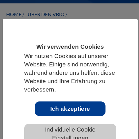
HOME
ÜBER DEN VBIO
INFORMATIONSANGEBOTE
PRESSE
Wir verwenden Cookies
Wir nutzen Cookies auf unserer
PRESSEMITTEILUNGEN DES VBIO
Website. Einige sind notwendig,
während andere uns helfen, diese
Vernetzung von Fachwissenschaft und
Website und Ihre Erfahrung zu
Fachdidaktik: Benedikt Heuckmann
verbessern.
erhält Ars legendi-Fakultätenpreis
Biologie
Ich akzeptiere
Individuelle Cookie
Einstellungen