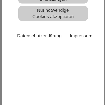
Nur notwendige
Cookies akzeptieren
Datenschutzerklärung
Impressum
Preisträger Prof. Dr. Benedikt Heuckmann (Universität
Münster) Foto: Peter Himsel
(Berlin, 25. April) Prof. Dr. Benedikt Heuckmann