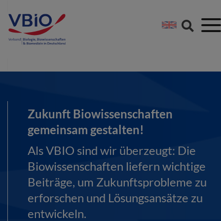
Springe direkt zu:
Zum Hauptinhalt spri
Zur Footer-Navigation
Zukunft Biowissenschaften
gemeinsam gestalten!
Als VBIO sind wir überzeugt: Die
Biowissenschaften liefern wichtige
Beiträge, um Zukunftsprobleme zu
erforschen und Lösungsansätze zu
entwickeln.