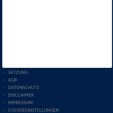
VBIO
ÜBER UNS
LANDESVERBÄNDE
FACHGESELLSCHAFTEN
AKTIV WERDEN!
MITGLIED WERDEN
ENGLISH PAGES
RECHTLICHES
SATZUNG
AGB
DATENSCHUTZ
DISCLAIMER
IMPRESSUM
COOKIEEINSTELLUNGEN