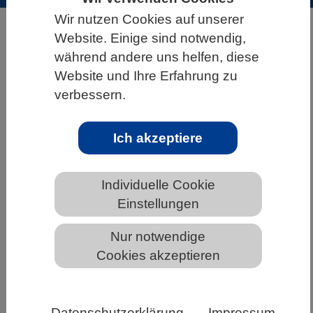
Wir nutzen Cookies auf unserer
HOME
ÜBER DEN VBIO
Website. Einige sind notwendig,
während andere uns helfen, diese
INFORMATIONSANGEBOTE
PRESSE
Website und Ihre Erfahrung zu
verbessern.
Archiv Pressemitteilungen des VBIO
Ich akzeptiere
Die Corona-Krise mit Hilfe von
Individuelle Cookie
Mathematik und Naturwissenschaften
Einstellungen
verstehen und bekämpfen
Nur notwendige
Cookies akzeptieren
Datenschutzerklärung
Impressum