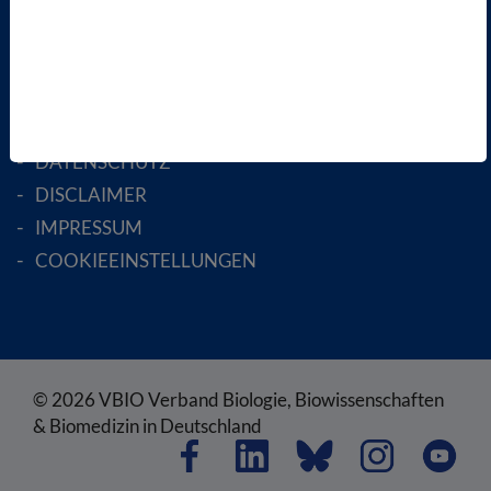
ENGLISH PAGES
RECHTLICHES
SATZUNG
AGB
DATENSCHUTZ
DISCLAIMER
IMPRESSUM
COOKIEEINSTELLUNGEN
© 2026 VBIO Verband Biologie, Biowissenschaften
& Biomedizin in Deutschland