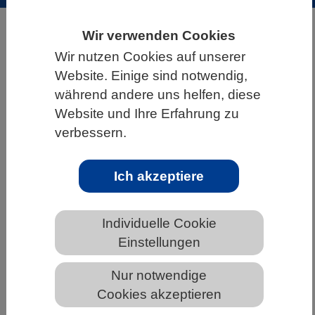
HOME
ÜBER DEN VBIO
Wir verwenden Cookies
Wir nutzen Cookies auf unserer
INFORMATIONSANGEBOTE
PRESSE
Website. Einige sind notwendig,
während andere uns helfen, diese
Website und Ihre Erfahrung zu
verbessern.
Archiv Pressemitteilungen des VBIO
Ich akzeptiere
Ars legendi-Fakultätenpreis
Biowissenschaften 2020 geht an
Martin Wilmking von der Universität
Individuelle Cookie
Greifswald
Einstellungen
Nur notwendige
Cookies akzeptieren