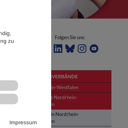
ndig,
Folgen Sie uns:
ung zu
n in
LANDESVERBÄNDE
Nordrhein-Westfalen
n
News aus Nordrhein-
Westfalen
Termine in Nordrhein-
r
Westfalen
Impressum