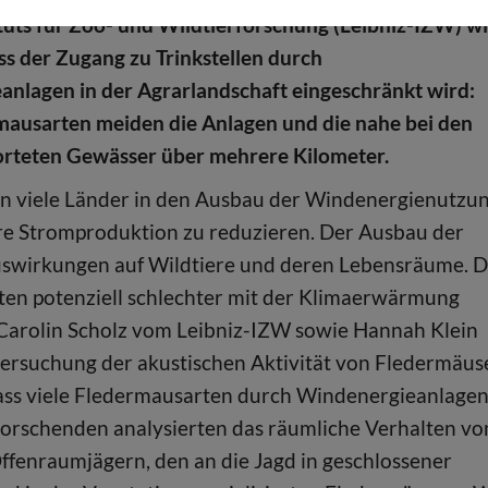
ituts für Zoo- und Wildtierforschung (Leibniz-IZW) w
ss der Zugang zu Trinkstellen durch
nlagen in der Agrarlandschaft eingeschränkt wird:
mausarten meiden die Anlagen und die nahe bei den
orteten Gewässer über mehrere Kilometer.
 viele Länder in den Ausbau der Windenergienutzun
e Stromproduktion zu reduzieren. Der Ausbau der
swirkungen auf Wildtiere und deren Lebensräume. D
rten potenziell schlechter mit der Klimaerwärmung
. Carolin Scholz vom Leibniz-IZW sowie Hannah Klein
tersuchung der akustischen Aktivität von Fledermäus
dass viele Fledermausarten durch Windenergieanlagen
orschenden analysierten das räumliche Verhalten vo
ffenraumjägern, den an die Jagd in geschlossener