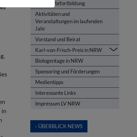
Lehrkräftefortbildung
ies
Aktivitäten und
Veranstaltungen im laufenden
Jahr
Vorstand und Beirat
Karl-von-Frisch-Preis in NRW
g,
Biologentage in NRW
Sponsoring und Förderungen
ies
Medientipps
Interessante Links
en
Impressum LV NRW
 in
n
ÜBERBLICK NEWS