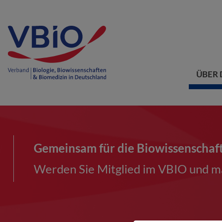
ÜBER 
Gemeinsam für die Biowissenschaf
Werden Sie Mitglied im VBIO und ma