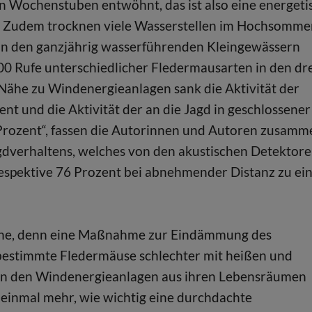
n Wochenstuben entwöhnt, das ist also eine energeti
. Zudem trocknen viele Wasserstellen im Hochsomme
von den ganzjährig wasserführenden Kleingewässern
400 Rufe unterschiedlicher Fledermausarten in den dr
ähe zu Windenergieanlagen sank die Aktivität der
t und die Aktivität der an die Jagd in geschlossener
rozent“, fassen die Autorinnen und Autoren zusamm
Jagdverhaltens, welches von den akustischen Detektor
respektive 76 Prozent bei abnehmender Distanz zu ei
inne, denn eine Maßnahme zur Eindämmung des
bestimmte Fledermäuse schlechter mit heißen und
n den Windenergieanlagen aus ihren Lebensräumen
t einmal mehr, wie wichtig eine durchdachte