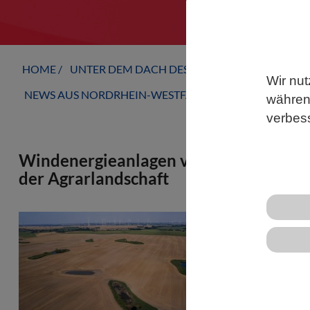
HOME
UNTER DEM DACH DES VBIO
LANDESVERB
Wir nut
NEWS AUS NORDRHEIN-WESTFALEN
während
verbes
Windenergieanlagen verschlechtern d
der Agrarlandschaft
Fledermäuse 
für die Jagd
durch den K
Sommern – wä
Zugang zu W