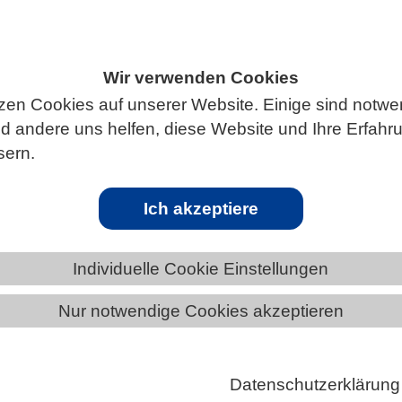
Wir verwenden Cookies
ÄNDE
NORDRHEIN-WESTFALEN
zen Cookies auf unserer Website. Einige sind notwe
 andere uns helfen, diese Website und Ihre Erfahr
sern.
en Zugang von Fledermäusen zu Gewässer
Ich akzeptiere
Individuelle Cookie Einstellungen
sind auf offene Gewässer wie kleine Teiche und See
Nur notwendige Cookies akzeptieren
 und als Trinkstellen angewiesen. Insbesondere in den
limawandel zunehmend heißen und trockenen
hrend der Trächtigkeit und Jungenaufzucht – ist de
Datenschutzerklärung
asser überlebenswichtig. Ein Forschungsteam des