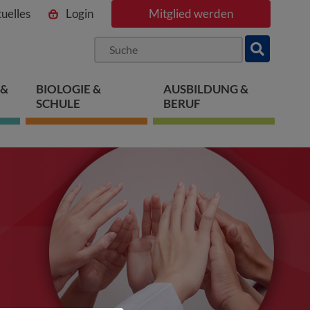
uelles
Login
Mitglied werden
ngen
pringen
 springen
 &
BIOLOGIE &
AUSBILDUNG &
SCHULE
BERUF