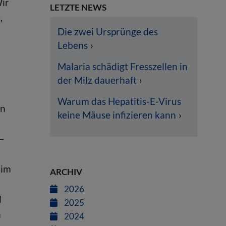
Wir
LETZTE NEWS
,
Die zwei Ursprünge des
Lebens
Malaria schädigt Fresszellen in
der Milz dauerhaft
Warum das Hepatitis-E-Virus
en
keine Mäuse infizieren kann
 –
 im
ARCHIV
2026
l
2025
n
2024