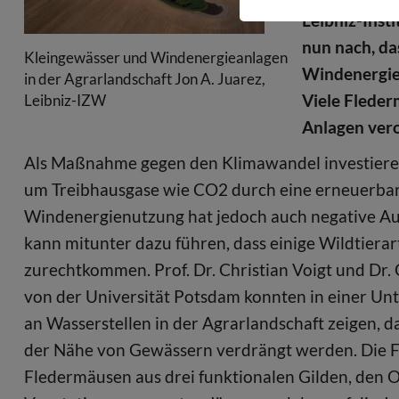
Leibniz-Inst
nun nach, da
Kleingewässer und Windenergieanlagen
Windenergiea
in der Agrarlandschaft Jon A. Juarez,
Viele Fleder
Leibniz-IZW
Anlagen ver
Als Maßnahme gegen den Klimawandel investieren
um Treibhausgase wie CO2 durch eine erneuerbar
Windenergienutzung hat jedoch auch negative Au
kann mitunter dazu führen, dass einige Wildtiera
zurechtkommen. Prof. Dr. Christian Voigt und Dr
von der Universität Potsdam konnten in einer Un
an Wasserstellen in der Agrarlandschaft zeigen, 
der Nähe von Gewässern verdrängt werden. Die F
Fledermäusen aus drei funktionalen Gilden, den O