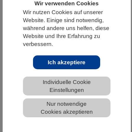
Wir verwenden Cookies
HOME
UNTER DEM DACH DES VBIO
Wir nutzen Cookies auf unserer
Website. Einige sind notwendig,
LANDESVERBÄNDE
NORDRHEIN-WESTFALEN
während andere uns helfen, diese
NEWS AUS NORDRHEIN-WESTFALEN
Website und Ihre Erfahrung zu
verbessern.
Wenn Zellen ihr Inneres nach außen
Ich akzeptiere
tragen
Individuelle Cookie
Einstellungen
Nur notwendige
Cookies akzeptieren