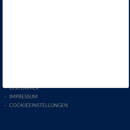
LANDESVERBÄNDE
FACHGESELLSCHAFTEN
AKTIV WERDEN!
MITGLIED WERDEN
ENGLISH PAGES
RECHTLICHES
SATZUNG
AGB
DATENSCHUTZ
DISCLAIMER
IMPRESSUM
COOKIEEINSTELLUNGEN