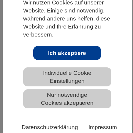
Wir nutzen Cookies auf unserer
HOME
UNTER DEM DACH DES VBIO
Website. Einige sind notwendig,
während andere uns helfen, diese
LANDESVERBÄNDE
NORDRHEIN-WESTFALEN
Website und Ihre Erfahrung zu
NEWS AUS NORDRHEIN-WESTFALEN
verbessern.
Ich akzeptiere
Webvideo, Gameshow oder Hörspiel:
Wissenschaft auf allen Kanälen
Individuelle Cookie
gesucht!
Einstellungen
Nur notwendige
Cookies akzeptieren
Datenschutzerklärung
Impressum