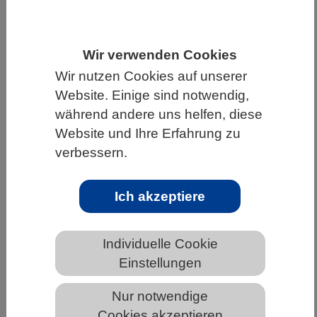
HOME
UNTER DEM DACH DES VBIO
LANDESVERBÄNDE
NORDRHEIN-WESTFALEN
Wir verwenden Cookies
NEWS AUS NORDRHEIN-WESTFALEN
Wir nutzen Cookies auf unserer
Website. Einige sind notwendig,
während andere uns helfen, diese
Website und Ihre Erfahrung zu
Paläontologie: Mikroskop hilft beim
verbessern.
Saurier-Puzzle
Ich akzeptiere
Individuelle Cookie
Einstellungen
Nur notwendige
Cookies akzeptieren