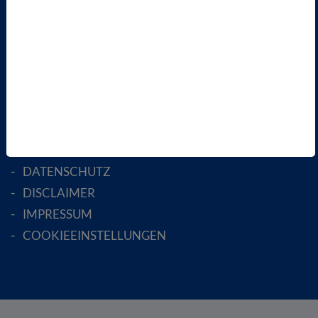
FACHGESELLSCHAFTEN
AKTIV WERDEN!
MITGLIED WERDEN
ENGLISH PAGES
RECHTLICHES
SATZUNG
AGB
DATENSCHUTZ
DISCLAIMER
IMPRESSUM
COOKIEEINSTELLUNGEN