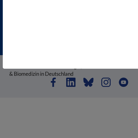
DISCLAIMER
IMPRESSUM
COOKIEEINSTELLUNGEN
© 2026 VBIO Verband Biologie, Biowissenschaften
& Biomedizin in Deutschland