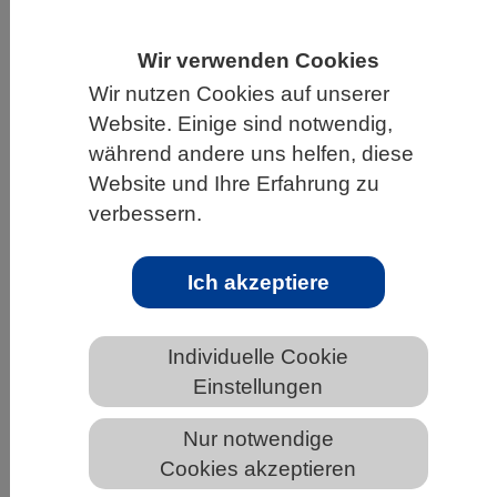
HOME
UNTER DEM DACH DES VBIO
Wir verwenden Cookies
LANDESVERBÄNDE
NORDRHEIN-WESTFALEN
Wir nutzen Cookies auf unserer
NEWS AUS NORDRHEIN-WESTFALEN
Website. Einige sind notwendig,
während andere uns helfen, diese
Website und Ihre Erfahrung zu
verbessern.
Ohne Narben: Forschungsteam ist der
vollständigen Regeneration von
Gewebe und Organen auf der Spur
Ich akzeptiere
Individuelle Cookie
Einstellungen
Nur notwendige
Cookies akzeptieren