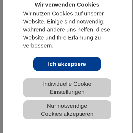
Wir verwenden Cookies
HOME
UNTER DEM DACH DES VBIO
Wir nutzen Cookies auf unserer
LANDESVERBÄNDE
NORDRHEIN-WESTFALEN
Website. Einige sind notwendig,
während andere uns helfen, diese
NEWS AUS NORDRHEIN-WESTFALEN
Website und Ihre Erfahrung zu
verbessern.
Mit Klimadaten Malaria wirksamer
Ich akzeptiere
bekämpfen
Individuelle Cookie
Einstellungen
Nur notwendige
Cookies akzeptieren