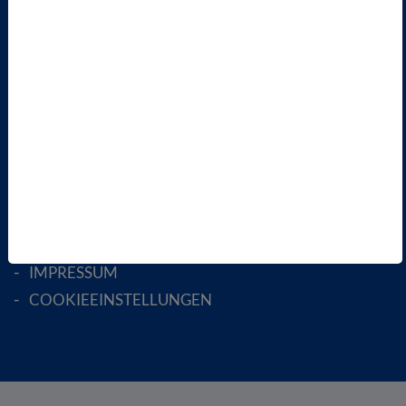
FACHGESELLSCHAFTEN
AKTIV WERDEN!
MITGLIED WERDEN
ENGLISH PAGES
RECHTLICHES
SATZUNG
AGB
DATENSCHUTZ
DISCLAIMER
IMPRESSUM
COOKIEEINSTELLUNGEN