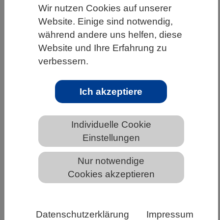
Wir nutzen Cookies auf unserer
HOME
UNTER DEM DACH DES VBIO
Website. Einige sind notwendig,
LANDESVERBÄNDE
NORDRHEIN-WESTFALEN
während andere uns helfen, diese
Website und Ihre Erfahrung zu
NEWS AUS NORDRHEIN-WESTFALEN
verbessern.
Ich akzeptiere
Mini-Labor zeigt, wie Immunzellen
Krebszellen angreifen
Individuelle Cookie
Einstellungen
Immuntherapien sind eine vielversprechende
Methode im Kampf gegen Krebs. Forschende der
Nur notwendige
Technischen Universität München (TUM) haben
Cookies akzeptieren
nun das Lab-on-a-Chip-System CellTrap
entwickelt. Es ermöglicht, Interaktionen zwischen
Immun- und Krebszellen auf Einzelzellebene zu
Datenschutzerklärung
Impressum