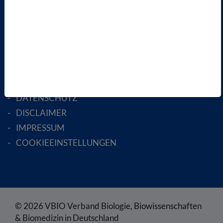
MITGLIED WERDEN
ENGLISH PAGES
RECHTLICHES
SATZUNG
AGB
DATENSCHUTZ
DISCLAIMER
IMPRESSUM
COOKIEEINSTELLUNGEN
© 2026 VBIO Verband Biologie, Biowissenschaften
& Biomedizin in Deutschland