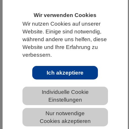
HOME
UNTER DEM DACH DES VBIO
Wir verwenden Cookies
LANDESVERBÄNDE
NORDRHEIN-WESTFALEN
Wir nutzen Cookies auf unserer
NEWS AUS NORDRHEIN-WESTFALEN
Website. Einige sind notwendig,
während andere uns helfen, diese
Website und Ihre Erfahrung zu
verbessern.
Krebsförderndes Ras-Protein liegt in
Zellen im Doppelpack vor
Ich akzeptiere
Individuelle Cookie
Einstellungen
Nur notwendige
Cookies akzeptieren