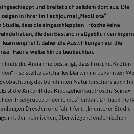
eingeschleppt und breitet sich seitdem dort aus. Die
zeigen in ihrer im Fachjournal „NeoBiota“
 Studie, dass die eingeschleppten Frösche keine
Feinde haben, die den Bestand maßgeblich verringer
 Team empfiehlt daher die Auswirkungen auf die
nsel-Fauna weiterhin zu beobachten.
 finde die Annahme bestätigt, dass Frösche, Kröten
hlen“ – so stellte es Charles Darwin im bekannten W
die Beobachtung des berühmten Naturforschers auch fü
„Erst die Ankunft des Knickzehenlaubfroschs Scinax
der Inselgruppe änderte dies“, erklärt Dr. habil. Raff
mlungen Dresden und fährt fort: „In unserer Studie
ngs mit der heimischen, überwiegend endemischen