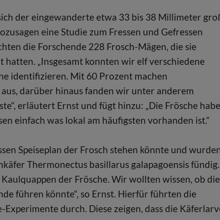
 sich der eingewanderte etwa 33 bis 38 Millimeter gro
„Sozusagen eine Studie zum Fressen und Gefressen
chten die Forschende 228 Frosch-Mägen, die sie
 hatten. „Insgesamt konnten wir elf verschiedene
e identifizieren. Mit 60 Prozent machen
e aus, darüber hinaus fanden wir unter anderem
e“, erläutert Ernst und fügt hinzu: „Die Frösche hab
en einfach was lokal am häufigsten vorhanden ist.“
essen Speiseplan der Frosch stehen könnte und wurde
äfer Thermonectus basillarus galapagoensis fündig.
 Kaulquappen der Frösche. Wir wollten wissen, ob die
de führen könnte“, so Ernst. Hierfür führten die
-Experimente durch. Diese zeigen, dass die Käferlar