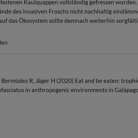
ngebotenen Kaulquappen vollständig gefressen wurden.
stände des invasiven Froschs nicht nachhaltig eindäm
uf das Ökosystem sollte demnach weiterhin sorgfält
den
 Bermúdez R, Jäger H (2020) Eat and be eaten: trophi
uefasciatus in anthropogenic environments in Galápago