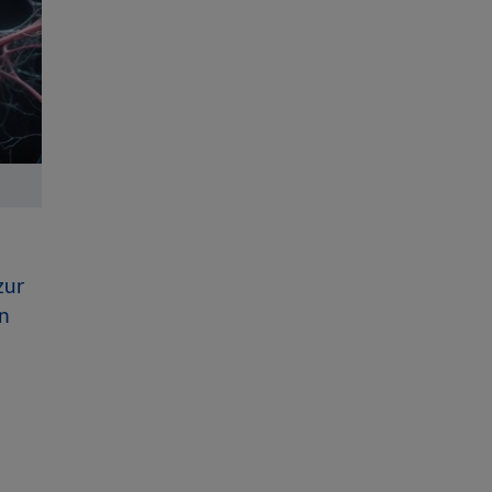
zur
n