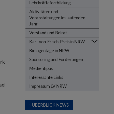
Lehrkräftefortbildung
Aktivitäten und
Veranstaltungen im laufenden
Jahr
n
Vorstand und Beirat
Karl-von-Frisch-Preis in NRW
Biologentage in NRW
Sponsoring und Förderungen
erk
Medientipps
r
Interessante Links
ael
Impressum LV NRW
ÜBERBLICK NEWS