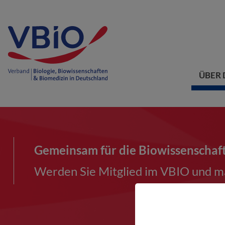
ÜBER 
Gemeinsam für die Biowissenschaf
Werden Sie Mitglied im VBIO und ma