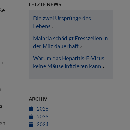
LETZTE NEWS
ße
Die zwei Ursprünge des
Lebens
Malaria schädigt Fresszellen in
der Milz dauerhaft
Warum das Hepatitis-E-Virus
en
keine Mäuse infizieren kann
n
ARCHIV
s
2026
2025
ven
2024