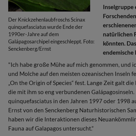
Inselgruppe 
Forschenden 
Der Knickzehenlaubfroschs Scinax
erschienenen
quinquefasciatus wurde Ende der
natürlichen 
1990er-Jahre auf dem
Galápagosarchipel eingeschleppt. Foto:
könnten. Das
Senckenberg/Ernst
endemische I
"Ich habe große Mühe auf mich genommen, und ich
und Molche auf den meisten ozeanischen Inseln fe
„On the Origin of Species“ fest. Lange Zeit galt 
die mit ihm so eng verbundenen Galápagosinseln. 
quinquefasciatus in den Jahren 1997 oder 1998 auf 
Ernst von den Senckenberg Naturhistorischen Sam
haben wir die Interaktionen dieses Neuankömmli
Fauna auf Galapagos untersucht.“