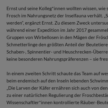
Ernst und seine Kolleg*innen wollten wissen, wie
Frosch im Nahrungsnetz der Inselfauna verhält. 
werden“, ergänzt Ernst. Zu diesem Zweck untersu
während einer Expedition im Jahr 2017 gesammelt
Gruppen von Wirbellosen in den Mägen der Frösch
Schmetterlinge den größten Anteil der Beutetier
Schaben-, Spinnentier- und Heuschrecken-Überrest
keine besonderen Nahrungspräferenzen – sie fress
In einem zweiten Schritt schaute das Team auf w
beim endemisch auf den Inseln lebenden Schwimmk
„Die Larven der Käfer ernähren sich auch von den
zu einer natürlichen Regulierung der Froschbestän
Wissenschaftler*innen kontrollierte Räuber-Beute