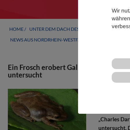
Wir nut
während
verbes
HOME
UNTER DEM DACH DES VBIO
LANDESVERB
NEWS AUS NORDRHEIN-WESTFALEN
Ein Frosch erobert Galápagos: Invasiv
untersucht
Die Rolle de
Nahrungsnet
Wissenschaf
„Charles Da
untersucht. 