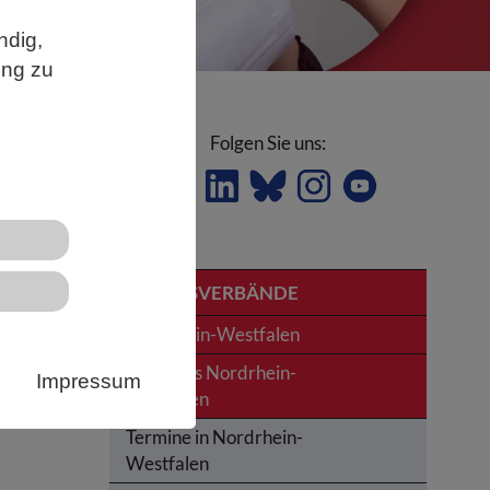
ndig,
ung zu
Folgen Sie uns:
ppe
LANDESVERBÄNDE
Nordrhein-Westfalen
News aus Nordrhein-
Impressum
Westfalen
Termine in Nordrhein-
Westfalen