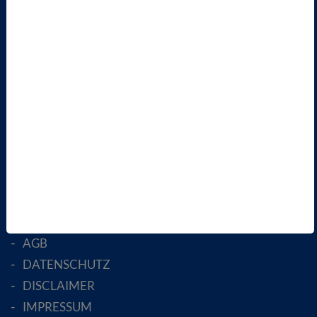
VBIO
ÜBER UNS
LANDESVERBÄNDE
FACHGESELLSCHAFTEN
AKTIV WERDEN!
MITGLIED WERDEN
ENGLISH PAGES
RECHTLICHES
SATZUNG
AGB
DATENSCHUTZ
DISCLAIMER
IMPRESSUM