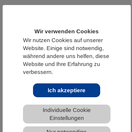
HOME
UNTER DEM DACH DES VBIO
LANDESVERBÄNDE
NORDRHEIN-WESTFALEN
NEWS AUS NORDRHEIN-WESTFALEN
Wir verwenden Cookies
Wir nutzen Cookies auf unserer
Website. Einige sind notwendig,
während andere uns helfen, diese
45 Biologietalente bei der 3.
Website und Ihre Erfahrung zu
Auswahlrunde zur 33. IBO
verbessern.
Ich akzeptiere
Individuelle Cookie
Einstellungen
Nur notwendige