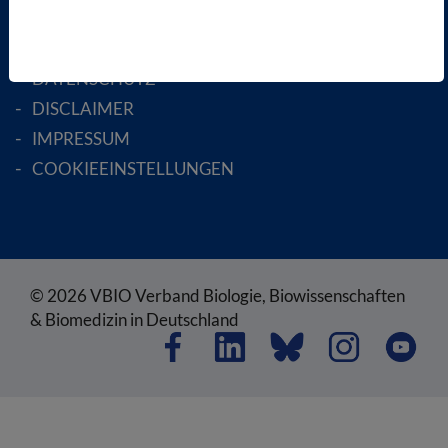
SATZUNG
AGB
DATENSCHUTZ
DISCLAIMER
IMPRESSUM
COOKIEEINSTELLUNGEN
© 2026 VBIO Verband Biologie, Biowissenschaften
& Biomedizin in Deutschland