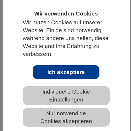
HOME
UNTER DEM DACH DES VBIO
Wir verwenden Cookies
LANDESVERBÄNDE
NORDRHEIN-WESTFALEN
Wir nutzen Cookies auf unserer
Website. Einige sind notwendig,
NEWS AUS NORDRHEIN-WESTFALEN
während andere uns helfen, diese
Website und Ihre Erfahrung zu
verbessern.
Veränderungen in der Schweizer Flora
und die Auswirkungen auf
Ich akzeptiere
blütenbesuchende Insekten
Individuelle Cookie
Einstellungen
Nur notwendige
Cookies akzeptieren