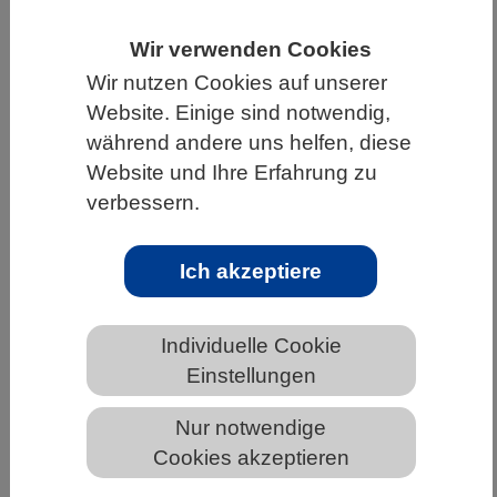
HOME
UNTER DEM DACH DES VBIO
Wir verwenden Cookies
LANDESVERBÄNDE
NORDRHEIN-WESTFALEN
Wir nutzen Cookies auf unserer
Website. Einige sind notwendig,
NEWS AUS NORDRHEIN-WESTFALEN
während andere uns helfen, diese
Website und Ihre Erfahrung zu
verbessern.
Ars legendi-Fakultätenpreis
Biowissenschaften 2021 geht an
Ich akzeptiere
Katrin Meyer aus Göttingen - Theorie
erleben!
Individuelle Cookie
Einstellungen
Nur notwendige
Cookies akzeptieren