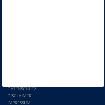
VBIO
ÜBER UNS
LANDESVERBÄNDE
FACHGESELLSCHAFTEN
AKTIV WERDEN!
MITGLIED WERDEN
ENGLISH PAGES
RECHTLICHES
SATZUNG
AGB
DATENSCHUTZ
DISCLAIMER
IMPRESSUM