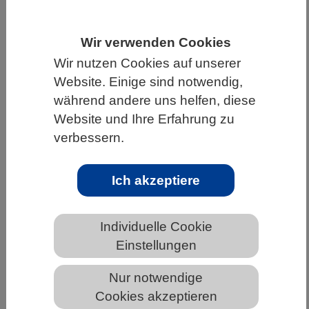
HOME
UNTER DEM DACH DES VBIO
Wir verwenden Cookies
LANDESVERBÄNDE
NIEDERSACHSEN
Wir nutzen Cookies auf unserer
NEWS AUS NIEDERSACHSEN
Website. Einige sind notwendig,
während andere uns helfen, diese
Website und Ihre Erfahrung zu
Müllabfuhr der Immunzellen des
verbessern.
Gehirns erstmals im Detail erforscht
Ich akzeptiere
Individuelle Cookie
Einstellungen
Nur notwendige
Cookies akzeptieren