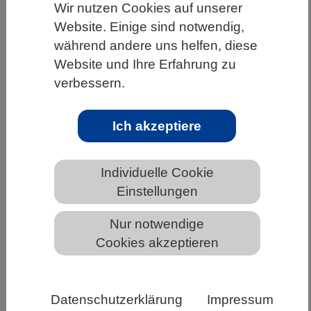
Wir nutzen Cookies auf unserer
HOME
UNTER DEM DACH DES VBIO
Website. Einige sind notwendig,
während andere uns helfen, diese
LANDESVERBÄNDE
NIEDERSACHSEN
Website und Ihre Erfahrung zu
NEWS AUS NIEDERSACHSEN
verbessern.
Ich akzeptiere
Genscheren zeigen Potenzial bei
seltener Immunkrankheit
Individuelle Cookie
Einstellungen
Nur notwendige
Cookies akzeptieren
Datenschutzerklärung
Impressum