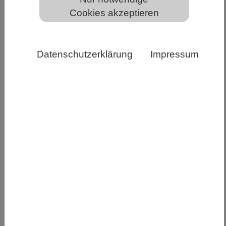
Cookies akzeptieren
Javaneraffen (Macaca fascicularis) in der Tierhaltung
am Deutschen Primatenzentrum in Göttingen. Foto:
Datenschutzerklärung
Impressum
Anton Säckl
Gerechtigkeitsempfinden galt lange als rein
menschlich – aber auch Tiere reagieren frustriert
bei unfairer Behandlung durch eine Person. Der
Grund für die Frustration wurde jetzt in einer
Studie mit Javaneraffen von Forschenden am
Deutschen Primatenzentrum – Leibniz Institut
für Primatenforschung (DPZ) untersucht. Das
Verhalten der Javaneraffen im Experiment lässt
sich am besten durch eine Kombination aus
sozialer Enttäuschung über den menschlichen