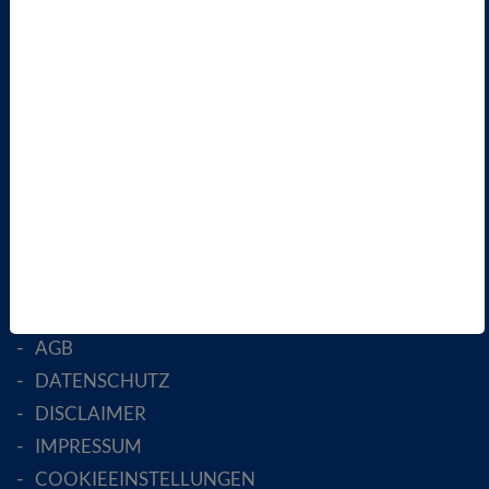
VBIO
ÜBER UNS
LANDESVERBÄNDE
FACHGESELLSCHAFTEN
AKTIV WERDEN!
MITGLIED WERDEN
ENGLISH PAGES
RECHTLICHES
SATZUNG
AGB
DATENSCHUTZ
DISCLAIMER
IMPRESSUM
COOKIEEINSTELLUNGEN