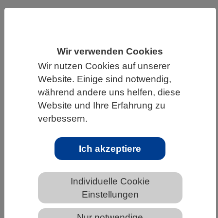
HOME
UNTER DEM DACH DES VBIO
LANDESVERBÄNDE
NIEDERSACHSEN
Wir verwenden Cookies
NEWS AUS NIEDERSACHSEN
Wir nutzen Cookies auf unserer
Website. Einige sind notwendig,
während andere uns helfen, diese
Einblicke in die Evolution des
Website und Ihre Erfahrung zu
Gerechtigkeitsempfindens
verbessern.
Ich akzeptiere
Individuelle Cookie
Einstellungen
Nur notwendige