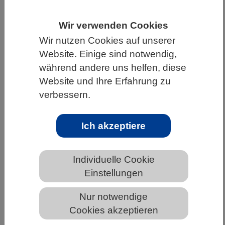
HOME
UNTER DEM DACH DES VBIO
Wir verwenden Cookies
LANDESVERBÄNDE
NIEDERSACHSEN
Wir nutzen Cookies auf unserer
NEWS AUS NIEDERSACHSEN
Website. Einige sind notwendig,
während andere uns helfen, diese
Website und Ihre Erfahrung zu
verbessern.
„Die Humboldt-Professur ist eine
Investition in die Zukunft“
Ich akzeptiere
Individuelle Cookie
Einstellungen
Nur notwendige
Cookies akzeptieren