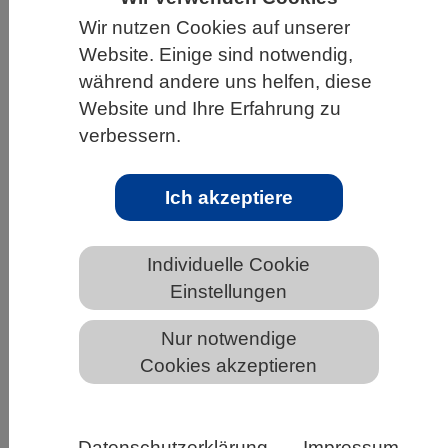
Wir nutzen Cookies auf unserer
HOME
UNTER DEM DACH DES VBIO
Website. Einige sind notwendig,
LANDESVERBÄNDE
NIEDERSACHSEN
während andere uns helfen, diese
NEWS AUS NIEDERSACHSEN
Website und Ihre Erfahrung zu
verbessern.
Bakterienenzym formt molekulares
Ich akzeptiere
Stromkabel
Individuelle Cookie
Einstellungen
Nur notwendige
Cookies akzeptieren
Datenschutzerklärung
Impressum