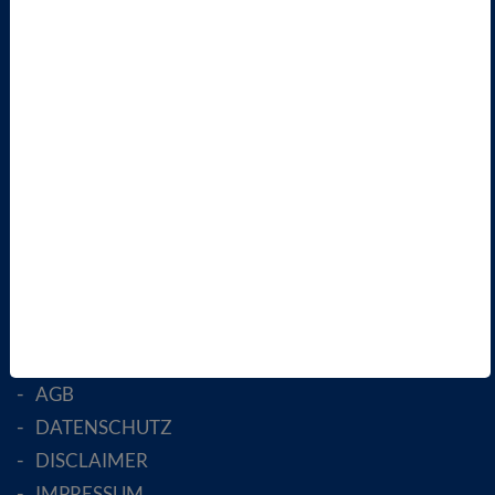
TERMINE
VBIO
ÜBER UNS
LANDESVERBÄNDE
FACHGESELLSCHAFTEN
AKTIV WERDEN!
MITGLIED WERDEN
ENGLISH PAGES
RECHTLICHES
SATZUNG
AGB
DATENSCHUTZ
DISCLAIMER
IMPRESSUM