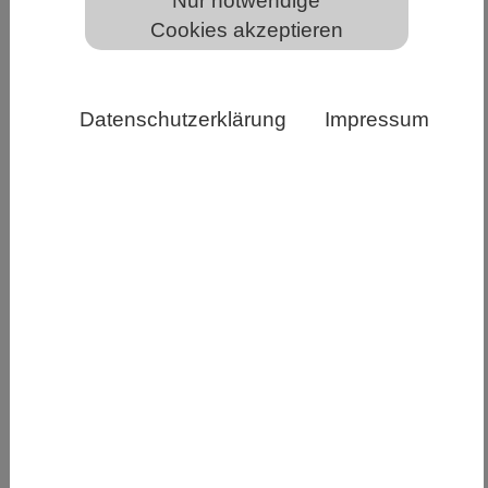
Nur notwendige
Cookies akzeptieren
Gehirn-Organoide im Labor von Prof. Dr. Simon T.
Schäfer, Bild: Andreas Heddergott / TUM
Datenschutzerklärung
Impressum
Mikroglia-Zellen spielen für das Immunsystem
des Gehirns eine große Rolle, lassen sich aber
schlecht studieren. Forschenden ist es jetzt
gelungen, mit Organoiden die Entstehung des
Gehirns und seines Immunsystems nachzustellen.
Mit solchen Mini-Versionen einzelner
Hirnzellverbünde konnten sie Veränderungen
untersuchen, die bei einer bestimmten Form von
Autismus-Spektrum-Störung auftreten. Auch
andere Erkrankungen lassen sich so erforschen.
Im Gehirn sorgen Mikroglia unter anderem dafür,