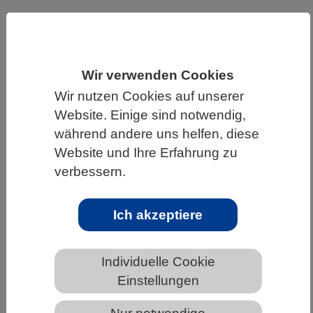
HOME
UNTER DEM DACH DES VBIO
LANDESVERBÄNDE
NIEDERSACHSEN
NEWS AUS NIEDERSACHSEN
Wir verwenden Cookies
Wir nutzen Cookies auf unserer
Website. Einige sind notwendig,
während andere uns helfen, diese
Autismus verstehen durch Organoide:
Website und Ihre Erfahrung zu
Neuer Blick auf Immunsystem des
verbessern.
Gehirns
Ich akzeptiere
Individuelle Cookie
Einstellungen