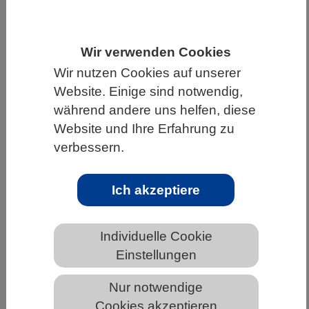
HOME
UNTER DEM DACH DES VBIO
LANDESVERBÄNDE
NIEDERSACHSEN
Wir verwenden Cookies
NEWS AUS NIEDERSACHSEN
Wir nutzen Cookies auf unserer
Website. Einige sind notwendig,
während andere uns helfen, diese
Website und Ihre Erfahrung zu
Alarmierend: Resistenzen gegen eine
verbessern.
neue Wirkstoffkombination schon vor
dem Einsatz in Deutschland
nachweisbar
Ich akzeptiere
Individuelle Cookie
Einstellungen
Nur notwendige
Cookies akzeptieren