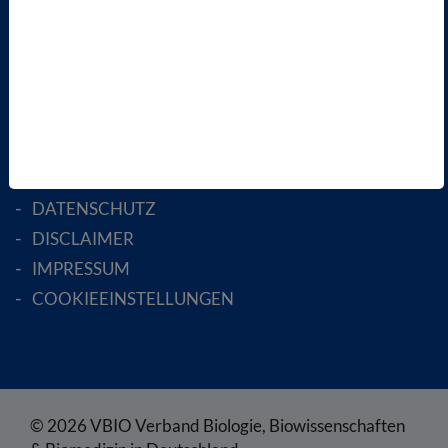
AKTIV WERDEN!
MITGLIED WERDEN
ENGLISH PAGES
RECHTLICHES
SATZUNG
AGB
DATENSCHUTZ
DISCLAIMER
IMPRESSUM
COOKIEEINSTELLUNGEN
© 2026 VBIO Verband Biologie, Biowissenschaften