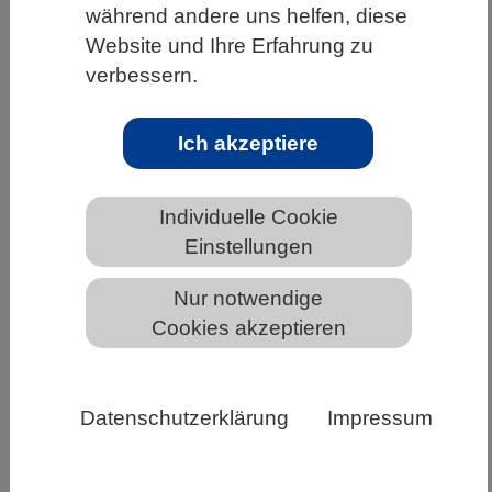
während andere uns helfen, diese
HOME
UNTER DEM DACH DES VBIO
Website und Ihre Erfahrung zu
verbessern.
LANDESVERBÄNDE
NIEDERSACHSEN
NEWS AUS NIEDERSACHSEN
Ich akzeptiere
Summerschool: From Target to Market
Individuelle Cookie
– Arzneimittelentwicklung komplett,
Einstellungen
kompakt und kompetent
Nur notwendige
Cookies akzeptieren
Datenschutzerklärung
Impressum