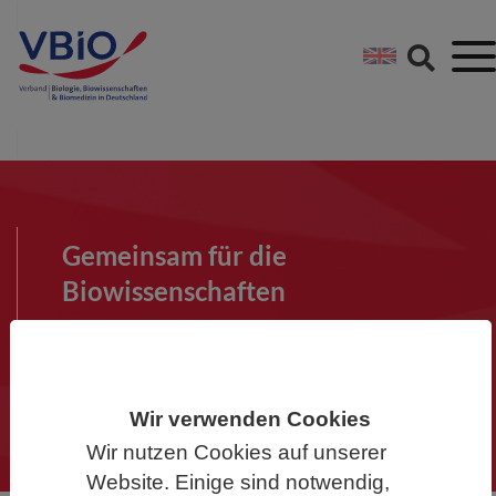
Springe direkt zu:
Zum Hauptinhalt spri
Zur Footer-Navigation
Gemeinsam für die
Biowissenschaften
Werden Sie Mitglied im VBIO und
machen Sie mit!
Wir verwenden Cookies
Wir nutzen Cookies auf unserer
Website. Einige sind notwendig,