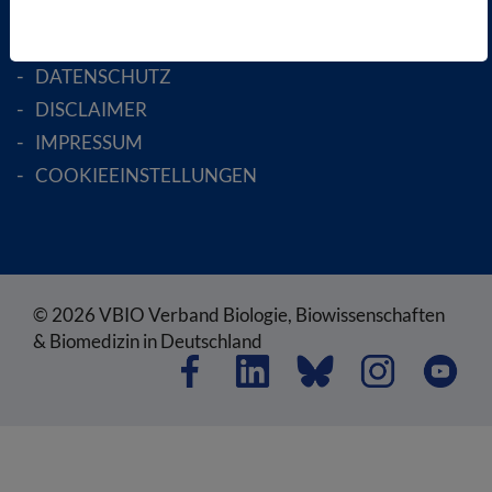
SATZUNG
AGB
DATENSCHUTZ
DISCLAIMER
IMPRESSUM
COOKIEEINSTELLUNGEN
© 2026 VBIO Verband Biologie, Biowissenschaften
& Biomedizin in Deutschland