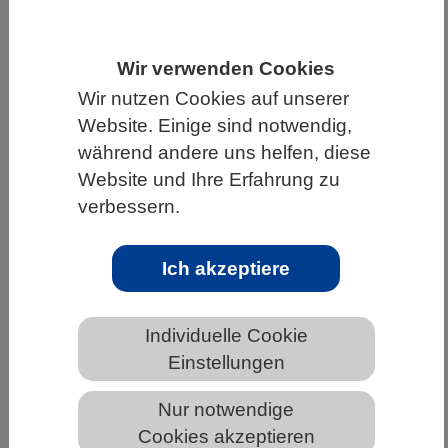
HOME
UNTER DEM DACH DES VBIO
LANDESVERBÄNDE
NIEDERSACHSEN
Wir verwenden Cookies
Wir nutzen Cookies auf unserer
NEWS AUS NIEDERSACHSEN
Website. Einige sind notwendig,
während andere uns helfen, diese
Website und Ihre Erfahrung zu
Pflanzliche Schließzellen können
verbessern.
Umweltreize zählen
Ich akzeptiere
Individuelle Cookie
Einstellungen
Nur notwendige
Ein blauer Lichtpuls löst in Schließzellen ein Kalzium-
Cookies akzeptieren