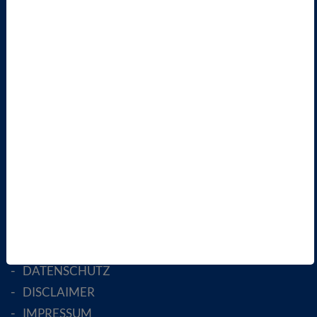
TERMINE
VBIO
ÜBER UNS
LANDESVERBÄNDE
FACHGESELLSCHAFTEN
AKTIV WERDEN!
MITGLIED WERDEN
ENGLISH PAGES
RECHTLICHES
SATZUNG
AGB
DATENSCHUTZ
DISCLAIMER
IMPRESSUM