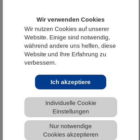
HOME
UNTER DEM DACH DES VBIO
Wir verwenden Cookies
LANDESVERBÄNDE
NIEDERSACHSEN
Wir nutzen Cookies auf unserer
NEWS AUS NIEDERSACHSEN
Website. Einige sind notwendig,
während andere uns helfen, diese
Website und Ihre Erfahrung zu
Neue menschliche Pangenom-
verbessern.
Referenz veröffentlicht
Ich akzeptiere
Individuelle Cookie
Einstellungen
Nur notwendige
Cookies akzeptieren