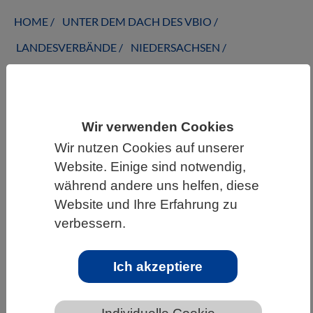
HOME
UNTER DEM DACH DES VBIO
LANDESVERBÄNDE
NIEDERSACHSEN
NEWS AUS NIEDERSACHSEN
Wir verwenden Cookies
Wenn das Ziel bei Immuntherapien
Wir nutzen Cookies auf unserer
verloren geht - Parallelevolutionen
Website. Einige sind notwendig,
von Tumorzellen und Rüsseltieren
während andere uns helfen, diese
Website und Ihre Erfahrung zu
verbessern.
Ich akzeptiere