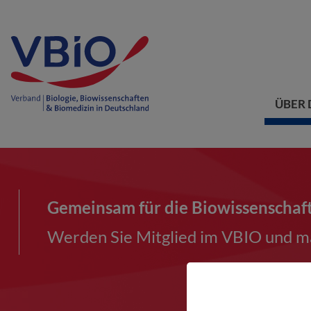
ÜBER 
Gemeinsam für die Biowissenschaf
Werden Sie Mitglied im VBIO und ma