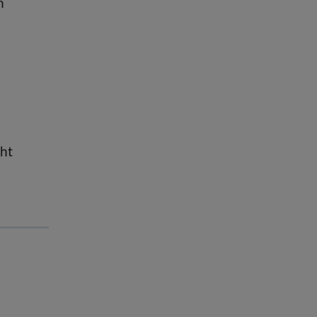
n
.
ht