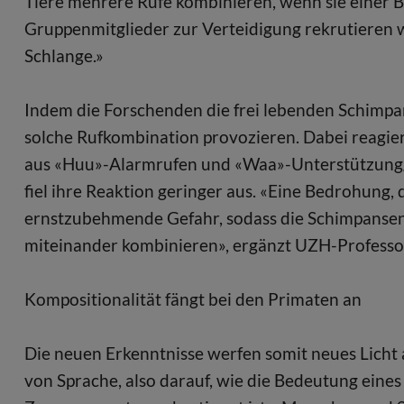
Tiere mehrere Rufe kombinieren, wenn sie einer 
Gruppenmitglieder zur Verteidigung rekrutieren w
Schlange.»
Indem die Forschenden die frei lebenden Schimpa
solche Rufkombination provozieren. Dabei reagier
aus «Huu»-Alarmrufen und «Waa»-Unterstützunggeb
fiel ihre Reaktion geringer aus. «Eine Bedrohung, d
ernstzubehmende Gefahr, sodass die Schimpansen 
miteinander kombinieren», ergänzt UZH-Profess
Kompositionalität fängt bei den Primaten an
Die neuen Erkenntnisse werfen somit neues Licht 
von Sprache, also darauf, wie die Bedeutung eines