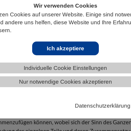
Wir verwenden Cookies
zen Cookies auf unserer Website. Einige sind notwe
 andere uns helfen, diese Website und Ihre Erfahr
ÄNDE
NIEDERSACHSEN
NEWS AUS NIEDERSACHSEN
sern.
Ich akzeptiere
uen Bedeutungen
Individuelle Cookie Einstellungen
 Menschen hängen auch Schimpansen einzelne Rufe z
Nur notwendige Cookies akzeptieren
ommunikativ sinnvollen Strukturen zusammen. Laut
den könnte diese Fähigkeit somit evolutionär älter
che selbst.
Datenschutzerklärung
ür die menschlichen Sprache ist, dass wir Wörter zu
mmenzufügen können, wobei sich der Sinn des Ganze
eutung der einzelnen Teile und deren Zusammensetz