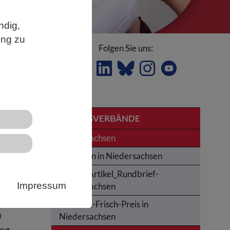
ndig,
ung zu
Folgen Sie uns:
LANDESVERBÄNDE
u
Niedersachsen
Studieren in Niedersachsen
Archiv_Artikel_Rundbrief-
Impressum
Niedersachsen
Karl-von-Frisch-Preis in
n
Niedersachsen
ung