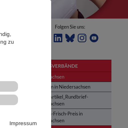
Folgen Sie uns:
ndig,
ung zu
ierer
LANDESVERBÄNDE
Niedersachsen
r
Studieren in Niedersachsen
n,
Archiv_Artikel_Rundbrief-
von
Niedersachsen
m
Karl-von-Frisch-Preis in
Niedersachsen
Impressum