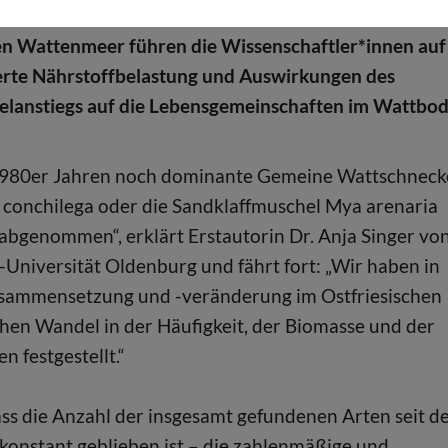
 Datensatz aus den 1980er Jahren. Den Artenwandel 
en Wattenmeer führen die Wissenschaftler*innen auf
erte Nährstoffbelastung und Auswirkungen des
elanstiegs auf die Lebensgemeinschaften im Wattbo
 1980er Jahren noch dominante Gemeine Wattschneck
conchilega oder die Sandklaffmuschel Mya arenaria
 abgenommen“, erklärt Erstautorin Dr. Anja Singer vo
Universität Oldenburg und fährt fort: „Wir haben in
zusammensetzung und -veränderung im Ostfriesischen
hen Wandel in der Häufigkeit, der Biomasse und der
 festgestellt.“
ass die Anzahl der insgesamt gefundenen Arten seit d
konstant geblieben ist – die zahlenmäßige und