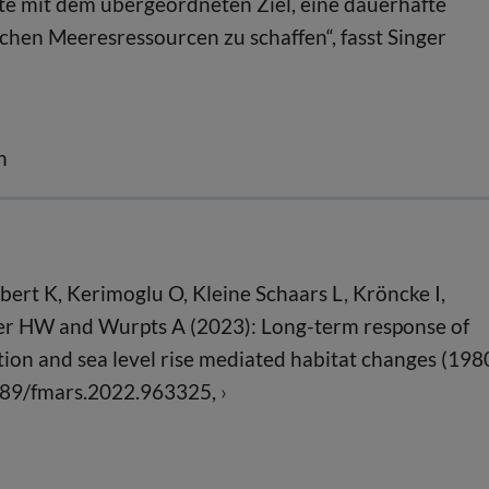
e mit dem übergeordneten Ziel, eine dauerhafte
ichen Meeresressourcen zu schaffen“, fasst Singer
n
ubert K, Kerimoglu O, Kleine Schaars L, Kröncke I,
Veer HW and Wurpts A (2023): Long-term response of
on and sea level rise mediated habitat changes (198
.3389/fmars.2022.963325,