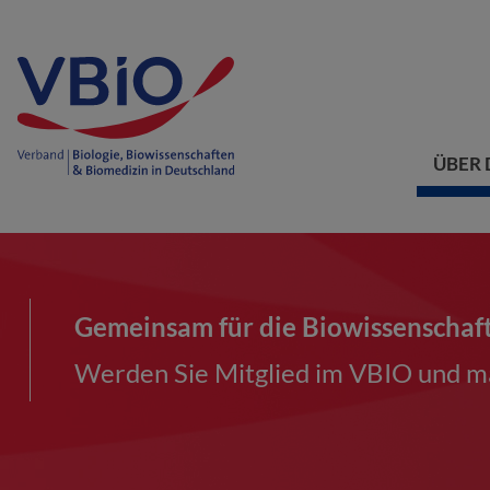
ÜBER 
Gemeinsam für die Biowissenschaf
Werden Sie Mitglied im VBIO und ma