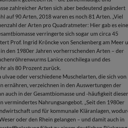
asse zahlreicher Arten sich aber bedeutend geändert
ahl auf 90 Arten, 2018 waren es noch 81 Arten. „Viel
uenzahl der Arten pro Quadratmeter: Hier gab es ein
esamtbiomasse verringerte sich sogar um circa 45
utert Prof. Ingrid Kröncke von Senckenberg am Meer 
i in den 1980er Jahren vorherrschenden Arten – der
mchenröhrenwurms Lanice conchilega und des
hr als 80 Prozent zurück.
 ulvae oder verschiedene Muschelarten, die sich von
n ernähren, verzeichnen in den Auswertungen der
nn auch in der Gesamtbiomasse und -häufigkeit diese
ein vermindertes Nahrungsangebot. „Seit den 1980er
Landwirtschaft und für kommunale Kläranlagen, wodu
ie Weser oder den Rhein gelangen – und damit auch in
hrstoffbelastung führt zu einem deutlichen Rückgang