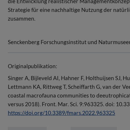
die Entwicklung realistischer Managementkonzept
Strategie für eine nachhaltige Nutzung der natürl
zusammen.
Senckenberg Forschungsinstitut und Naturmusee
Originalpublikation:
Singer A, Bijleveld AI, Hahner F, Holthuijsen SJ, H
Lettmann KA, Rittweg T, Scheiffarth G, van der 
coastal macrofauna communities to deeutrophicati
versus 2018). Front. Mar. Sci. 9:963325. doi: 10
https://doi.org/10.3389/fmars.2022.963325