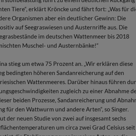
n Tiere“, erklärt Kröncke und fährt fort: „Was für di
 andere Organismen aber ein deutlicher Gewinn: Die
ositiv auf Seegraswiesen und Austernriffe aus. Die
 Seegrasbestände im deutschen Wattenmeer bis 2018
mischten Muschel- und Austernbänke!“
a stieg um etwa 75 Prozent an. „Wir erklären diese
eg bedingten höheren Sandanreicherung auf den
friesischen Wattenmeeres. Darüber hinaus führen du
ungsgeschwindigkeiten zugleich zu einer Abnahme d
 dieser beiden Prozesse, Sandanreicherung und Abna
ng für den Wattwurm und andere Arten“, so Singer.
aut der neuen Studie von zwei auf insgesamt sechs
flächentemperaturen um circa zwei Grad Celsius seit