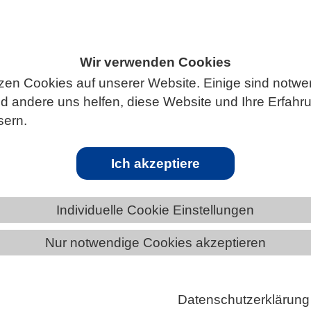
Wir verwenden Cookies
ÄNDE
NIEDERSACHSEN
NEWS AUS NIEDERSACHSEN
zen Cookies auf unserer Website. Einige sind notwe
 andere uns helfen, diese Website und Ihre Erfahr
sern.
Meeresspiegelanstieg: Gewinner und Verl
er
Ich akzeptiere
kante Abnahme in der Häufigkeit, der Biomasse und de
Individuelle Cookie Einstellungen
Verbreitung von charakteristischen Wattenmeer-Arte
en, Muscheln, Krebsen oder Würmern, hat ein Team 
Nur notwendige Cookies akzeptieren
im Ostfriesischen Wattenmeer festgestellt. Das Tea
ei einen umfangreichen, aktuellen Datensatz aus dem
Datenschutzerklärung
n etwa 500 Messstationen mit einem vergleichbaren,