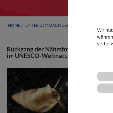
HOME
UNTER DEM DACH DES VBIO
LANDESVERB
Wir nut
während
verbes
Rückgang der Nährstoffbelastung und 
im UNESCO-Weltnaturerbe Wattenme
Eine signifi
räumlichen 
wie Schneck
Forschenden 
verglich dab
Jahr 2018 vo