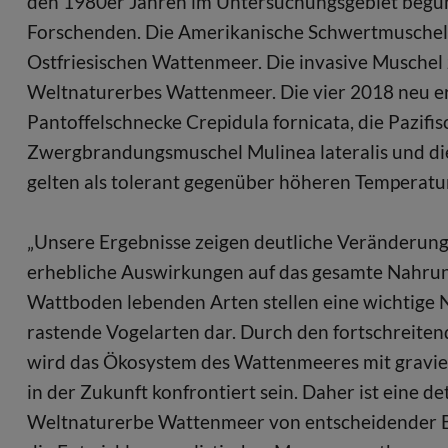
den 1980er Jahren im Untersuchungsgebiet begünst
Forschenden. Die Amerikanische Schwertmuschel (
Ostfriesischen Wattenmeer. Die invasive Muschel
Weltnaturerbes Wattenmeer. Die vier 2018 neu er
Pantoffelschnecke Crepidula fornicata, die Pazifis
Zwergbrandungsmuschel Mulinea lateralis und di
gelten als tolerant gegenüber höheren Temperatu
„Unsere Ergebnisse zeigen deutliche Veränderun
erhebliche Auswirkungen auf das gesamte Nahru
Wattboden lebenden Arten stellen eine wichtige 
rastende Vogelarten dar. Durch den fortschreite
wird das Ökosystem des Wattenmeeres mit gravi
in der Zukunft konfrontiert sein. Daher ist eine
Weltnaturerbe Wattenmeer von entscheidender B