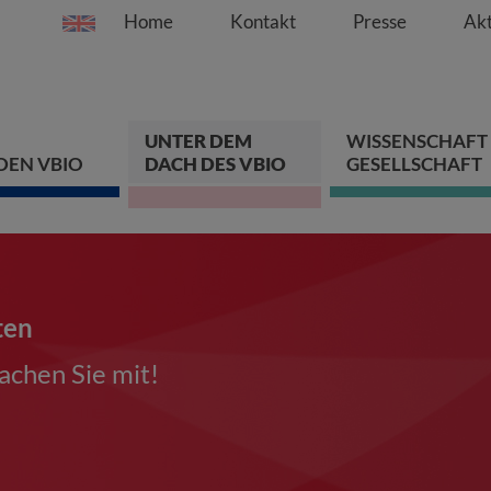
Home
Kontakt
Presse
Akt
Springe direkt zu:
Zum Hauptinhalt spri
Zur Hauptnavigation s
Zur Footer-Navigation
UNTER DEM
WISSENSCHAFT
DEN VBIO
DACH DES VBIO
GESELLSCHAFT
ten
chen Sie mit!