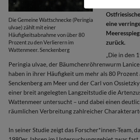
historischen
Ostfriesisch
Die Gemeine Wattschnecke (Peringia
eine verring
ulvae) zählt mit einer
Meeresspieg
Häufigkeitsabnahme von über 80
zurück.
Prozent zu den Verlierern im
Wattenmeer. Senckenberg
„Die in den
Peringia ulvae, der Bäumchenröhrenwurm Lanice 
haben in ihrer Häufigkeit um mehr als 80 Prozent
Senckenberg am Meer und der Carl von Ossietzky-
einer breit angelegten Langzeitstudie die Arten
Wattenmeer untersucht – und dabei einen deutlic
räumlichen Verbreitung zahlreicher Charakterarten
In seiner Studie zeigt das Forscher*innen-Team, d
1980er Jahren im Untersuchungsgebiet zwar fast 