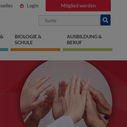
uelles
Login
Mitglied werden
ngen
pringen
 springen
 &
BIOLOGIE &
AUSBILDUNG &
SCHULE
BERUF