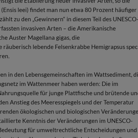
igt die Etablierung neuer invasiver Arten, so die
Ensis leei) findet man nun etwa 80 Prozent häufiger
 zählt zu den „Gewinnern“ in diesem Teil des UNESCO
fassten invasiven Arten – die Amerikanische
che Auster Magellana gigas, die
e räuberisch lebende Felsenkrabbe Hemigrapsus spec
ren.
gen in den Lebensgemeinschaften im Wattsediment, d
ngsnetz im Wattenmeer haben werden: Die im
Nahrungsquelle für junge Plattfische und brütende u
nden Anstieg des Meeresspiegels und der Temperatur
erenden ökologischen und biologischen Veränderung
 detaillierte Kenntnis der Veränderungen im UNESCO-
edeutung für umweltrechtliche Entscheidungen und