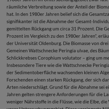
räumliche Verbreitung sowie der Anteil der Biom
hat. In den 1980er Jahren belief sich die Gesamtz
signifikanter ist die Abnahme der Gesamt-Individ
gemittelten Rückgang um circa 31 Prozent. Die G
Prozent im Vergleich zu den 1980er Jahren“, erlä
der Universität Oldenburg. Die Biomasse von dre
Gemeinen Wattschnecke Peringia ulvae, des Bäu
Schlickkrebses Corophium volutator – ging um me
Insbesondere Tiere wie die Wattschnecke Peringia
der Sedimentoberfläche wachsenden kleinen Alge
Forschenden einen starken Rückgang, der sich da
Arten niederschlägt. Grund für die Abnahme sei 
Jahren gelten strengere Anforderungen für die 
weniger Nährstoffe in die Flüsse, wie die Elbe, d
unser Untersuchungsgebiet. Diese verringerte Nä