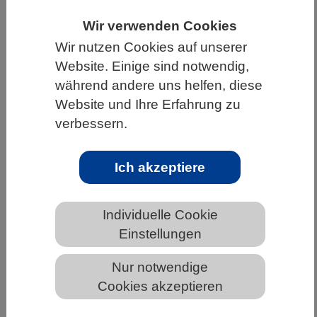
HOME
UNTER DEM DACH DES VBIO
Wir verwenden Cookies
Wir nutzen Cookies auf unserer
LANDESVERBÄNDE
NIEDERSACHSEN
Website. Einige sind notwendig,
NEWS AUS NIEDERSACHSEN
während andere uns helfen, diese
Website und Ihre Erfahrung zu
verbessern.
Können Salzwiesen dem Klimawandel
standhalten?
Ich akzeptiere
Individuelle Cookie
Einstellungen
Nur notwendige
Cookies akzeptieren