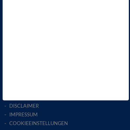
VBIO
ÜBER UNS
LANDESVERBÄNDE
FACHGESELLSCHAFTEN
AKTIV WERDEN!
MITGLIED WERDEN
ENGLISH PAGES
RECHTLICHES
SATZUNG
AGB
DATENSCHUTZ
DISCLAIMER
IMPRESSUM
COOKIEEINSTELLUNGEN