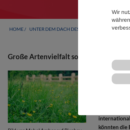
Wir nut
während
verbes
HOME
UNTER DEM DACH DES VBIO
LANDESVERB
Große Artenvielfalt sorgt im Grünland
Artenreiches
Mikroorgani
knappe Resso
Geoökologin
Geowissensc
internationa
könnten die E