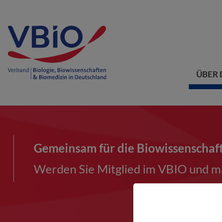
ÜBER 
Gemeinsam für die Biowissenschaf
Werden Sie Mitglied im VBIO und ma