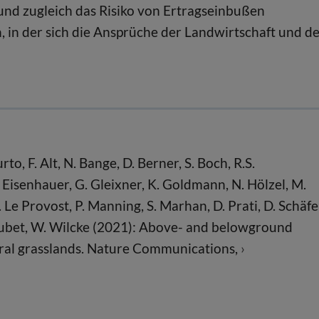
und zugleich das Risiko von Ertragseinbußen
n, in der sich die Ansprüche der Landwirtschaft und d
to, F. Alt, N. Bange, D. Berner, S. Boch, R.S.
 Eisenhauer, G. Gleixner, K. Goldmann, N. Hölzel, M.
 Le Provost, P. Manning, S. Marhan, D. Prati, D. Schäfe
 Wubet, W. Wilcke (2021): Above- and belowground
ltural grasslands. Nature Communications,