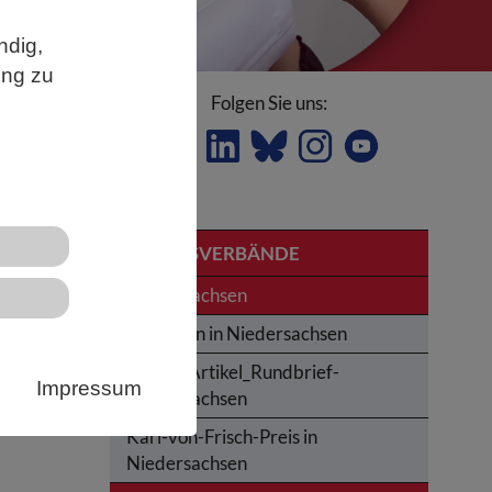
ndig,
ung zu
Folgen Sie uns:
LANDESVERBÄNDE
n
Niedersachsen
Studieren in Niedersachsen
Archiv_Artikel_Rundbrief-
Impressum
Niedersachsen
em
Karl-von-Frisch-Preis in
Niedersachsen