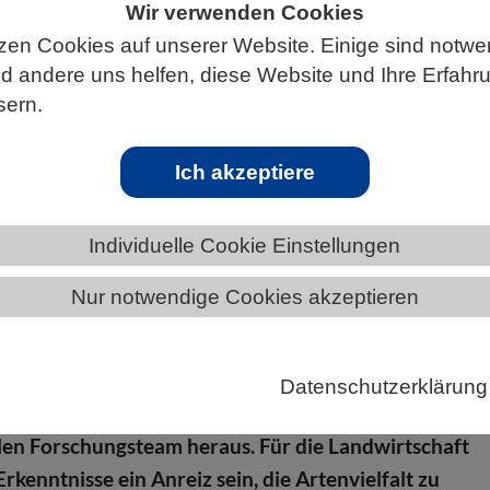
Wir verwenden Cookies
zen Cookies auf unserer Website. Einige sind notwe
 andere uns helfen, diese Website und Ihre Erfahr
sern.
ÄNDE
NIEDERSACHSEN
NEWS AUS NIEDERSACHSEN
Ich akzeptiere
 für effiziente Phosphornutzung
Individuelle Cookie Einstellungen
 Grünland beherbergt auch im Boden viele Arten vo
Nur notwendige Cookies akzeptieren
smen, die im Zusammenspiel mit den Pflanzen die
urce Phosphor effizient nutzen. Dies fand die
 Professorin Yvonne Oelmann aus dem Fachbereich
Datenschutzerklärung
haften der Universität Tübingen gemeinsam mit ein
len Forschungsteam heraus. Für die Landwirtschaft
rkenntnisse ein Anreiz sein, die Artenvielfalt zu