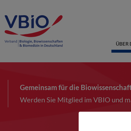
ÜBER 
Gemeinsam für die Biowissenschaf
Werden Sie Mitglied im VBIO und ma