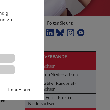
ndig,
ung zu
Folgen Sie uns:
LANDESVERBÄNDE
ür
Niedersachsen
Studieren in Niedersachsen
Archiv_Artikel_Rundbrief-
Niedersachsen
Impressum
Karl-von-Frisch-Preis in
che
Niedersachsen