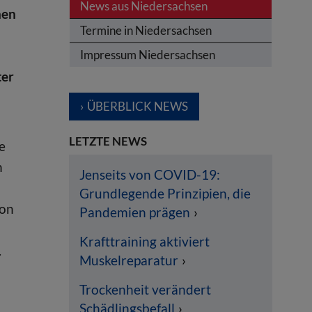
News aus Niedersachsen
nen
Termine in Niedersachsen
Impressum Niedersachsen
ter
ÜBERBLICK NEWS
LETZTE NEWS
e
n
Jenseits von COVID-19:
Grundlegende Prinzipien, die
von
Pandemien prägen
Krafttraining aktiviert
.
Muskelreparatur
Trockenheit verändert
Schädlingsbefall