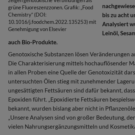
zeigen genotoxische Verbindungen als
nachgewiese
grüne Fluoreszenzzonen. Grafik: „Food
bis zu acht 
Chemistry“ (DOI:
10.1016/j.foodchem.2022.135253) mit
Analysiert w
Genehmigung von Elsevier
Leinöl, Sesa
auch Bio-Produkte.
Genotoxische Substanzen lösen Veränderungen an
Die Charakterisierung mittels hochauflösender Ma
in allen Proben eine Quelle der Genotoxizität dar
untersuchten Ölen stieg mit zunehmender Lagerun
ungesättigten Fettsäuren sind dafür bekannt, dass 
Epoxiden führt. „Epoxidierte Fettsäuren bespielsw
bekannt, wurden bislang aber nicht in Pflanzenöle
„Unsere Analysen sind von großer Bedeutung, denn 
vielen Nahrungsergänzungsmitteln und Kosmetika