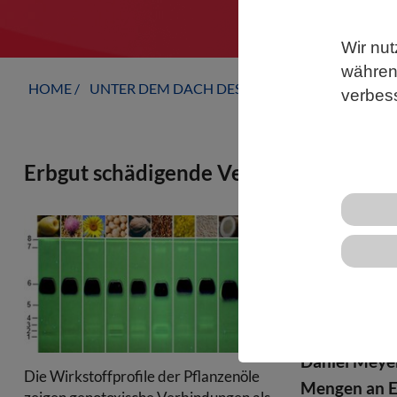
Wir nut
während
HOME
UNTER DEM DACH DES VBIO
LANDESVERB
verbes
Erbgut schädigende Verbindungen in 
Pflanzenöle,
eine gesund
gedacht sind
der Professu
Universität
Daniel Meyer
Die Wirkstoffprofile der Pflanzenöle
Mengen an E