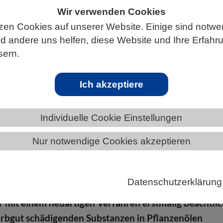
Wir verwenden Cookies
zen Cookies auf unserer Website. Einige sind notwe
 andere uns helfen, diese Website und Ihre Erfahr
ÄNDE
NIEDERSACHSEN
NEWS AUS NIEDERSACHSEN
sern.
Ich akzeptiere
Pflanzenölen nachgewiesen
Individuelle Cookie Einstellungen
 die reich an ungesättigten Fettsäuren sind, werden f
Nur notwendige Cookies akzeptieren
e Ernährung sehr empfohlen. Doch so gesund wie
 diese Öle nicht: Prof. Dr. Gertrud Morlock, Inhaberin
r für Lebenswissenschaften an der Justus-Liebig-
Datenschutzerklärung
 Gießen (JLU), hat zusammen mit dem Doktoranden
 mit einem neuartigen Verfahren erstmalig beachtli
rbgut schädigenden Substanzen in Pflanzenölen