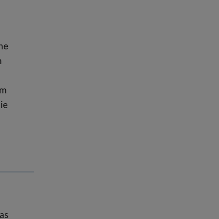
ne
n
um
ie
as