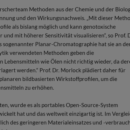
orscherteam Methoden aus der Chemie und der Biolog
rennung und den Wirkungsnachweis. „Mit dieser Meth
ofile als bislang möglich und kann genotoxische
nd mit höherer Sensitivität visualisieren“, so Prof. D
s sogenannter Planar-Chromatographie hat sie an de
nalytik verwendeten Methoden geben die
 Lebensmitteln wie Ölen nicht richtig wieder, da de
agert werden.“ Prof. Dr. Morlock plädiert daher für
planaren bildbasierten Wirkstoffprofilen, um die
ensmitteln zu erhöhen.
iten, wurde es als portables Open-Source-System
wickelt hat und das weltweit einzigartig ist. Im Vergle
lich des geringeren Materialeinsatzes und -verbrauc